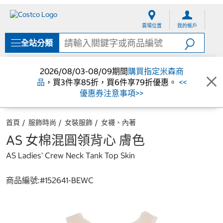
跳
跳
至
至
賣場位置
我的帳戶
內
導
容
覽
全站分類
選
單
2026/08/03-08/09期間
購買指定米森商
品
，買3件享85折，買6件享79折優惠。
<<
優惠券注意事項>>
首頁
服飾時尚
女裝服飾
女襪、內著
AS 女棉混圓領背心 膚色
AS Ladies' Crew Neck Tank Top Skin
商品編號:#
152641-BEWC