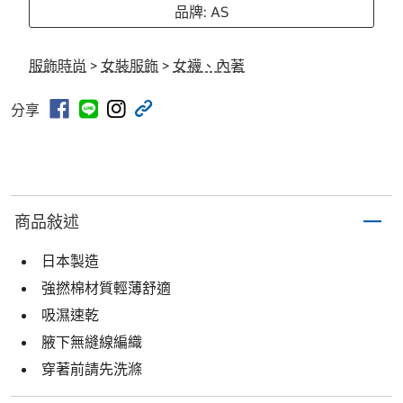
品牌: AS
服飾時尚
>
女裝服飾
>
女襪、內著
分享
商品敍述
日本製造
強撚棉材質輕薄舒適
吸濕速乾
腋下無縫線編織
穿著前請先洗滌