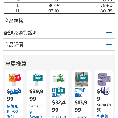
L
86-94
75-80
LL
93-101
80-85
商品規格
配送及退貨說明
商品評價
專屬推薦
好市多
好市多
$22,9
$39,9
$1,15
直送
直送
99
99
9
$32,4
$13,9
$0.14 / 1
伊萊克
Samsun
99
99
張
斯 700
G
科克蘭
系列
Bespok
開利 6-8
Gallery