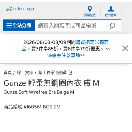
跳
跳
至
至
賣場位置
我的帳戶
內
導
容
覽
全站分類
選
單
2026/08/03-08/09期間
購買指定米森商
品
，買3件享85折，買6件享79折優惠。
<<
優惠券注意事項>>
首頁
線上獨家
線上獨家 服飾鞋包
Gunze 輕柔無鋼圈內衣 膚 M
Gunze Soft Wirefree Bra Beige M
商品編號:#
160561-BGE-2M