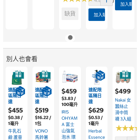
加入購物
缺貨
加入購物車
別人也會看
速配限
速配限
速配限
$459
$499
區隔日
區隔日
區隔日
$3.83 /
Nakai 女
達
達
達
100毫升
蠶絲止
$455
$519
$629
IRIS
滑中筒
$0.38 /
$16.22 /
$0.53 /
OHYAM
襪 3入組
1毫升
1包
1毫升
A 富士
★
★
★
★
★
★
山強氣
牛乳石
VONO
Herbal
泡水 環
鹼 蘆薈
馬鈴薯
Essence