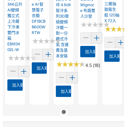
三層抽
346公升
E AI 智
坪 4.1kW
Wigmor
取衛生
AI變頻
慧電子
智冷系
E 布面雙
紙 120抽
獨立式
衣櫥
列3D環
人沙發
X 72入
上冷藏
DF18CB
繞變頻
★
★
★
★
★
★
★
★
★
★
下冷凍
8600W
冷暖一
★
★
★
★
★
★
雙門冰
RTW
對一分
箱
離式冷
★
★
★
★
★
★
★
★
★
★
EBM34
氣 含運
02L-W
費及基
加入購物車
本安裝
加入購物
★
★
★
★
★
★
★
★
★
★
★
★
★
★
★
★
★
★
★
★
4.5 (18)
加入購物車
加入購物車
加入購物車