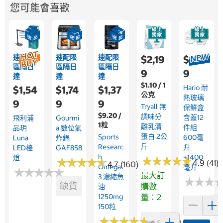
您可能會喜歡
速配限
速配限
速配限
$2,19
$1,17
區隔日
區隔日
區隔日
9
9
達
達
達
$1.10 / 1
Hario 耐
$1,54
$1,74
$1,37
公克
熱玻璃
9
9
9
Tryall 無
保鮮盒
$9.20 /
調味分
含蓋12
飛利浦
Gourmi
1粒
離乳清
件組
品玥
A 數位氣
蛋白 2公
Sports
600毫
Luna
炸鍋
斤
Researc
升
LED檯
GAF858
H
+1400
燈
★
★
★
★
★
★
★
★
★
★
★
★
★
★
★
★
★
★
★
★
4.9 (41)
4.7 (160)
Omega-
毫升
★
★
★
★
★
★
★
★
★
★
最大訂
3 濃縮魚
★
★
★
★
★
★
缺貨
購數
油
1250mg
量：2
150粒
★
★
★
★
★
★
★
★
★
★
4.8 (357)