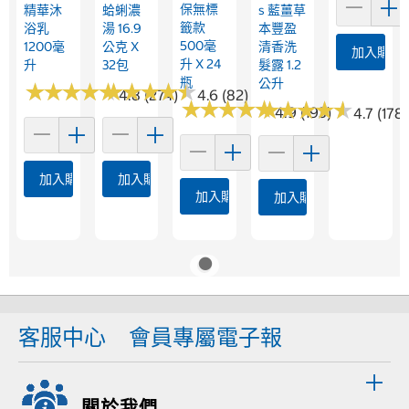
保無標
精華沐
蛤蜊濃
S 藍薑草
籤款
浴乳
湯 16.9
本豐盈
500毫
1200毫
公克 X
清香洗
加入購物
升 X 24
升
32包
髮露 1.2
瓶
公升
★
★
★
★
★
★
★
★
★
★
★
★
★
★
★
★
★
★
★
★
4.8 (274)
4.6 (82)
★
★
★
★
★
★
★
★
★
★
★
★
★
★
★
★
★
★
★
★
4.9 (193)
4.7 (178)
加入購物車
加入購物車
加入購物車
加入購物車
客服中心
會員專屬電子報
關於我們