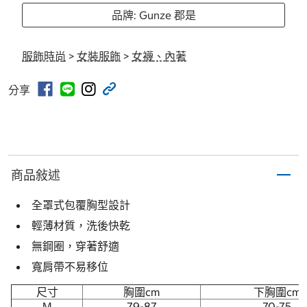
品牌: Gunze 郡是
服飾時尚
>
女裝服飾
>
女襪、內著
分享
商品敍述
全罩式包覆胸型設計
輕薄材質，洗後快乾
無鋼圈，穿著舒適
寬肩帶不易移位
尺寸
胸圍cm
下胸圍cm
M
79-87
70-75