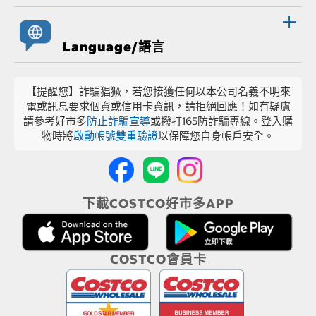
Language/語言
【提醒您】詐騙猖獗，若您接獲任何以本公司名義不明來
電或訊息要求個資或信用卡資訊，請拒絕回應！如有疑慮
請參考好市多
防止詐騙宣導
或撥打165防詐騙專線。登入購
物時將
啟動帳號雙重驗證
以保障您自身帳戶安全。
下載COSTCO好市多APP
COSTCO會員卡