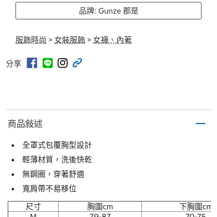
品牌: Gunze 郡是
服飾時尚
>
女裝服飾
>
女襪、內著
分享
商品敍述
全罩式包覆胸型設計
輕薄材質，洗後快乾
無鋼圈，穿著舒適
寬肩帶不易移位
尺寸
胸圍cm
下胸圍cm
M
79-87
70-75