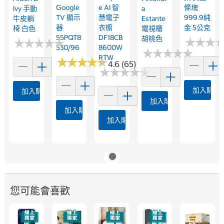
Google
E AI 智
條塊
Ivy 手動
A
TV 顯示
慧電子
999.9純
牛皮躺
Estante
器
衣櫥
金 5公克
椅 白色
電視櫃
55PQT8
DF18CB
胡桃色
★
★
★
★
★
★
★
★
★
★
★
★
★
★
★
★
530/96
8600W
★
★
★
★
★
★
★
★
★
★
RTW
★
★
★
★
★
★
★
★
★
★
4.6 (65)
★
★
★
★
★
★
★
★
★
★
加入購物
加入購物車
加入購物車
加入購物車
加入購物車
您可能會喜歡