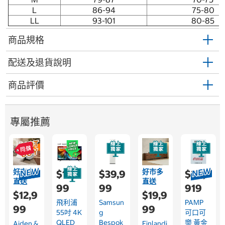
L
86-94
75-80
LL
93-101
80-85
商品規格
配送及退貨說明
商品評價
專屬推薦
好市多
好市多
$15,7
$39,9
$24,
直送
直送
99
99
919
$12,9
$19,9
飛利浦
Samsun
PAMP
99
99
55吋 4K
G
可口可
QLED
Bespok
樂 黃金
Aiden &
Finlandi