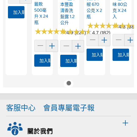
籤款
本豐盈
椒 670
味 80公
500毫
清香洗
公克 X 2
克 X 24
加入購物車
升 X 24
髮露 1.2
瓶
入
瓶
公升
★
★
★
★
★
★
★
★
★
★
★
★
★
★
★
★
4.8 (88)
★
★
★
★
★
★
★
★
★
★
★
★
★
★
★
★
★
★
★
★
4.9 (227)
4.7 (182)
加入購物車
加入購物
加入購物車
加入購物車
客服中心
會員專屬電子報
關於我們