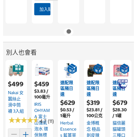
加入購物車
別人也會看
速配限
速配限
速配限
$499
$459
區隔日
區隔日
區隔日
$3.83 /
Nakai 女
達
達
達
100毫升
蠶絲止
$629
$319
$679
IRIS
滑中筒
$0.53 /
$23.81 /
$28.30
OHYAM
襪 3入組
1毫升
100公克
/ 1罐
A 富士
★
★
★
★
★
★
★
★
★
★
4.7 (11)
山強氣
Herbal
金博概
貓倍麗
泡水 環
Essence
念 極品
貓罐頭
保無標
S 藍薑草
剝皮辣
三種口