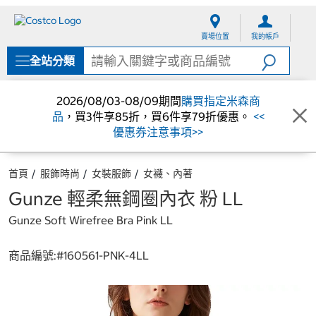
跳
跳
至
至
賣場位置
我的帳戶
內
導
容
覽
全站分類
選
單
2026/08/03-08/09期間
購買指定米森商
品
，買3件享85折，買6件享79折優惠。
<<
優惠券注意事項>>
首頁
服飾時尚
女裝服飾
女襪、內著
Gunze 輕柔無鋼圈內衣 粉 LL
Gunze Soft Wirefree Bra Pink LL
商品編號:#
160561-PNK-4LL