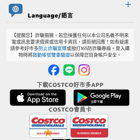
Language/語言
【提醒您】詐騙猖獗，若您接獲任何以本公司名義不明來
電或訊息要求個資或信用卡資訊，請拒絕回應！如有疑慮
請參考好市多
防止詐騙宣導
或撥打165防詐騙專線。登入購
物時將
啟動帳號雙重驗證
以保障您自身帳戶安全。
下載COSTCO好市多APP
COSTCO會員卡