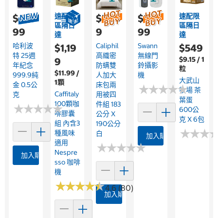
速配限
速配限
$4,0
$5,39
$2,9
區隔日
區隔日
99
9
99
達
達
哈利波
Caliphil
Swann
$1,19
$549
特 25週
高織密
無線門
$9.15 / 1
9
年紀念
防螨雙
鈴攝影
粒
$11.99 /
999.9純
人加大
機
大武山
1顆
金 0.5公
床包兩
★
★
★
★
★
★
★
★
★
★
牧場 茶
Caffitaly
克
用被四
葉蛋
100顆咖
件組 183
★
★
★
★
★
★
★
★
★
★
600公
啡膠囊
公分 X
克 X 6包
組 內含3
190公分
★
★
★
★
★
★
種風味
白
加入購物車
適用
★
★
★
★
★
★
★
★
★
★
Nespre
加入購物車
Sso 咖啡
機
★
★
★
★
★
★
★
★
★
★
4.6 (80)
加入購物車