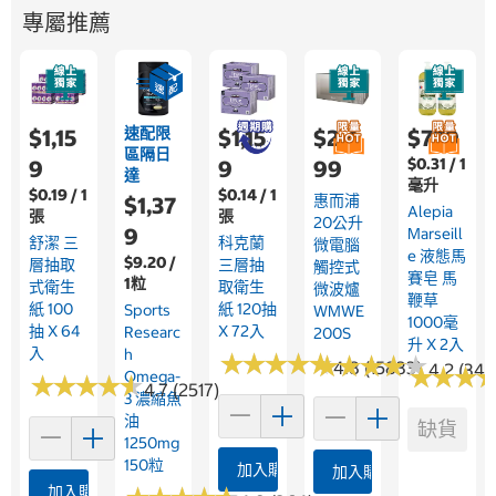
專屬推薦
速配限
$1,15
$1,15
$2,4
$779
區隔日
$0.31 / 1
9
9
99
達
毫升
$0.19 / 1
$0.14 / 1
惠而浦
$1,37
Alepia
張
張
20公升
9
Marseill
舒潔 三
科克蘭
微電腦
E 液態馬
$9.20 /
層抽取
三層抽
觸控式
賽皂 馬
1粒
式衛生
取衛生
微波爐
鞭草
紙 100
紙 120抽
Sports
WMWE
1000毫
抽 X 64
X 72入
Researc
200S
升 X 2入
入
H
★
★
★
★
★
★
★
★
★
★
★
★
★
★
★
★
★
★
★
★
4.8 (15833)
4.2 (344
★
★
★
★
★
★
Omega-
★
★
★
★
★
★
★
★
★
★
4.7 (2517)
3 濃縮魚
油
缺貨
1250mg
150粒
加入購物車
加入購物車
加入購物車