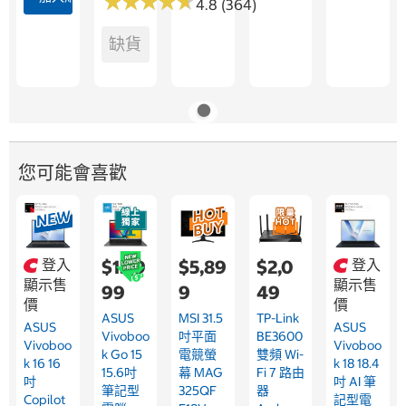
★
★
★
★
★
★
★
★
★
★
4.8 (364)
缺貨
您可能會喜歡
登入
$15,9
$5,89
$2,0
登入
顯示售
顯示售
99
9
49
價
價
ASUS
MSI 31.5
TP-Link
ASUS
ASUS
Vivoboo
吋平面
BE3600
Vivoboo
Vivoboo
K Go 15
電競螢
雙頻 Wi-
K 16 16
K 18 18.4
15.6吋
幕 MAG
Fi 7 路由
吋
吋 AI 筆
筆記型
325QF
器
Copilot
記型電