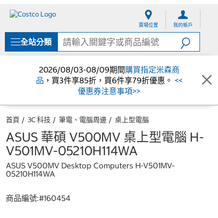
跳
跳
至
至
賣場位置
我的帳戶
內
導
容
覽
全站分類
選
單
2026/08/03-08/09期間
購買指定米森商
品
，買3件享85折，買6件享79折優惠。
<<
優惠券注意事項>>
首頁
3C 科技
筆電、電腦周邊
桌上型電腦
ASUS 華碩 V500MV 桌上型電腦 H-
V501MV-05210H114WA
ASUS V500MV Desktop Computers H-V501MV-
05210H114WA
商品編號:#
160454