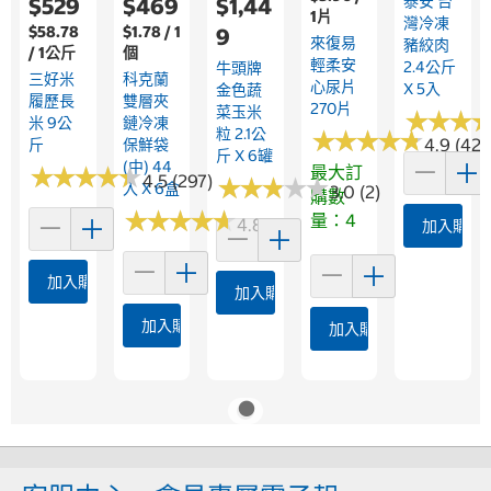
泰安 台
$529
$469
$1,44
1片
灣冷凍
$58.78
$1.78 / 1
9
來復易
豬絞肉
/ 1公斤
個
輕柔安
2.4公斤
牛頭牌
三好米
科克蘭
心尿片
X 5入
金色蔬
履歷長
雙層夾
270片
菜玉米
★
★
★
★
★
★
米 9公
鏈冷凍
粒 2.1公
★
★
★
★
★
★
★
★
★
★
4.9 (424
斤
保鮮袋
斤 X 6罐
(中) 44
★
★
★
★
★
★
★
★
★
★
最大訂
4.5 (297)
★
★
★
★
★
★
★
★
★
★
入 X 6盒
3.0 (2)
購數
★
★
★
★
★
★
★
★
★
★
量：4
4.8 (17)
加入購物
加入購物車
加入購物車
加入購物車
加入購物車