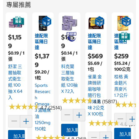
專屬推薦
速配限
速配限
速配限
$1,15
$1,15
區隔日
區隔日
區隔日
9
9
達
達
達
$0.19 / 1
$0.14 / 1
$1,37
$569
$259
張
張
$5.69 /
$15.24 /
9
舒潔 三
科克蘭
1包
100公克
$9.20 /
層抽取
三層抽
雀巢 金
桂格 黃
1粒
式衛生
取衛生
牌微研
金麩片
紙 100
紙 120抽
Sports
磨咖啡
燕麥片
抽 X 64
X 72入
Researc
隨行包
1.7公斤
入
H
★
★
★
★
★
★
★
★
★
★
4.8 (15817)
深焙風
★
★
★
★
★
★
Omega-
★
★
★
★
★
★
★
★
★
★
4.7 (2514)
味 2公克
3 濃縮魚
X 100包
油
★
★
★
★
★
★
★
★
★
★
1250mg
4.8 (376
150粒
加入購物車
加入購物
加入購物車
★
★
★
★
★
★
★
★
★
★
4.8 (361)