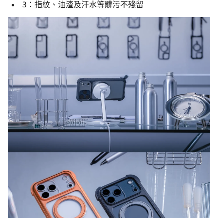
3：指紋、油渣及汗水等髒污不殘留