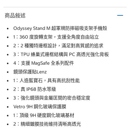
商品敍述
Odyssey Stand M 超軍規防摔磁吸支架手機殼
1：360 度旋轉支架，支援全角度自由站立
2：2 種獨特邊框設計，滿足對高質感的追求
3：TPU 蜂巢式邊框結構與 PC 高透光強化背板
4：支援 MagSafe 全系列配件
鏡頭保護貼Lenz
1：人造藍寶石，具有高抗刮性能
2：真 IP68 防水等級
3：強化鏡頭與金屬匡間的密合穩定度
Vetro 9H 鋼化玻璃保護膜
1：頂級 9H 硬度鋼化玻璃基材
2：精細鍍膜技術維持清晰高透光