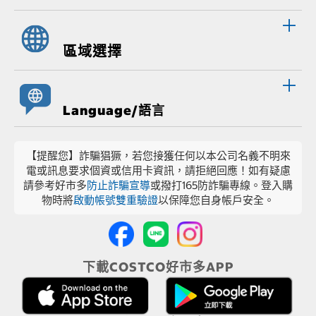
區域選擇
Language/語言
【提醒您】詐騙猖獗，若您接獲任何以本公司名義不明來
電或訊息要求個資或信用卡資訊，請拒絕回應！如有疑慮
請參考好市多
防止詐騙宣導
或撥打165防詐騙專線。登入購
物時將
啟動帳號雙重驗證
以保障您自身帳戶安全。
下載COSTCO好市多APP