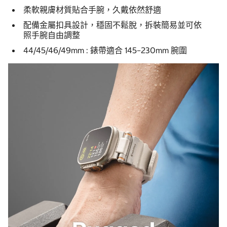
柔軟親膚材質貼合手腕，久戴依然舒適
配備金屬扣具設計，穩固不鬆脫，拆裝簡易並可依
照手腕自由調整
44/45/46/49mm : 錶帶適合 145–230mm 腕圍