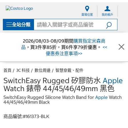
跳
跳
至
至
賣場位置
我的帳戶
內
導
容
覽
全站分類
選
單
2026/08/03-08/09期間
購買指定米森商
品
，買3件享85折，買6件享79折優惠。
<<
優惠券注意事項>>
首頁
3C 科技
數位周邊
智慧穿戴、配件
SwitchEasy Rugged 矽膠防水
Apple
Watch 錶帶 44/45/46/49mm 黑色
SwitchEasy Rugged Silicone Watch Band for
Apple
Watch
44/45/46/49mm Black
商品編號:#
161373-BLK