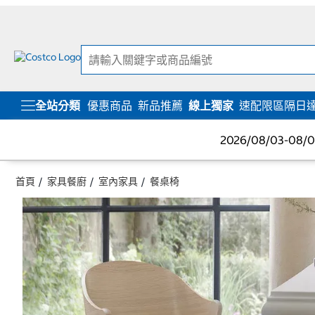
跳
跳
至
至
內
導
容
覽
選
單
全站分類
優惠商品
新品推薦
線上獨家
速配限區隔日
2026/08/03-08
首頁
家具餐廚
室內家具
餐桌椅