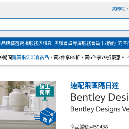
我的帳戶
達
品牌精選
賣場服務與訊息
黑鑽會員專屬服務
會員卡/續約
商業
/09期間
購買指定米森商品
，買3件享85折，買6件享79折優惠。
速配限區隔日達
Bentley D
Bentley Designs Ve
商品編號:#
159438