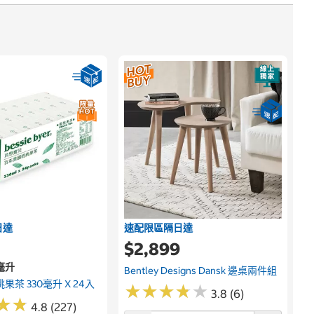
日達
速配限區隔日達
$2,899
0毫升
Bentley Designs Dansk 邊桌兩件組
果茶 330毫升 X 24入
★
★
★
★
★
★
★
★
★
★
3.8 (6)
★
★
★
★
4.8 (227)