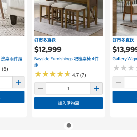
好市多直送
好市多直送
$12,999
$13,99
ansk 邊桌兩件組
Bayside Furnishings 吧檯桌椅 4件
Gallery W
組
★
★
★
★
★
★
 (6)
★
★
★
★
★
★
★
★
★
★
4.7 (7)
車
加入購物車