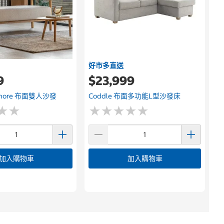
好市多直送
9
$23,999
igmore 布面雙人沙發
Coddle 布面多功能L型沙發床
★
★
★
★
★
★
★
★
★
★
★
★
★
★
加入購物車
加入購物車