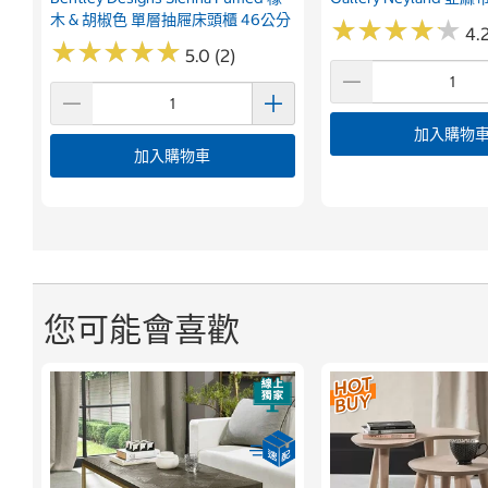
木 & 胡椒色 單層抽屜床頭櫃 46公分
★
★
★
★
★
★
★
★
★
★
4.2
★
★
★
★
★
★
★
★
★
★
5.0 (2)
加入購物
加入購物車
您可能會喜歡