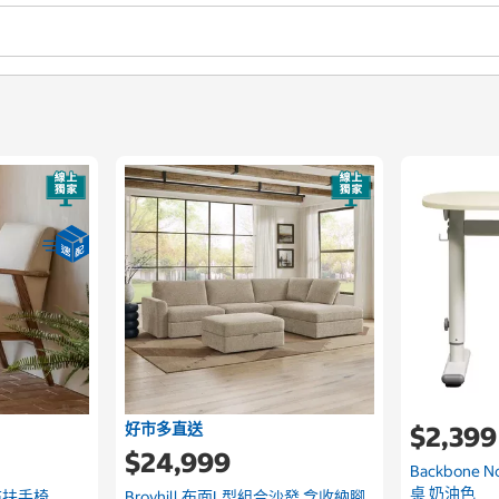
好市多直送
$2,399
$24,999
Backbone 
桌 奶油色
亞麻布扶手椅
Broyhill 布面L型組合沙發 含收納腳