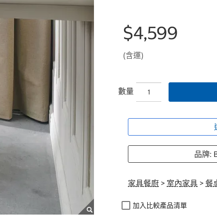
$4,599
(含運)
數量
品牌: B
家具餐廚
>
室內家具
>
餐
加入比較產品清單