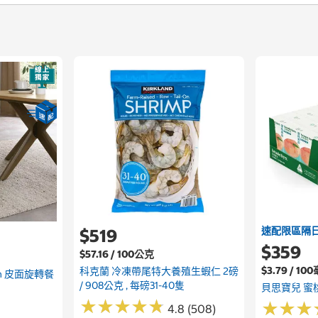
速配限區隔
$519
$359
$57.16 / 100公克
$3.79 / 10
科克蘭 冷凍帶尾特大養殖生蝦仁 2磅
owan 皮面旋轉餐
/ 908公克 , 每磅31-40隻
貝思寶兒 蜜桃
★
★
★
★
★
★
★
★
★
★
★
★
★
★
★
★
4.8 (508)