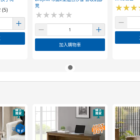
凳
★
★
★
★
★
★
 (5)
★
★
★
★
★
★
★
★
★
★
車
加入購物車