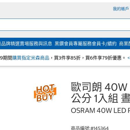
我的帳戶
達
品牌精選
賣場服務與訊息
黑鑽會員專屬服務
會員卡/續約
商業
/09期間
購買指定米森商品
，買3件享85折，買6件享79折優惠。
歐司朗 40W 
公分 1入組 
OSRAM 40W LED Pa
商品編號:#
145364