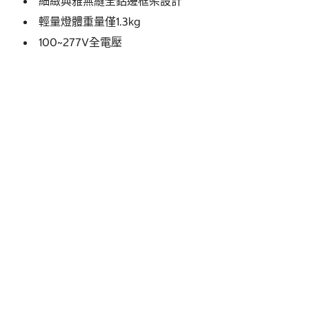
細緻典雅無縫全鋁邊框架設計
輕量燈體重量僅1.3kg
100~277V全電壓