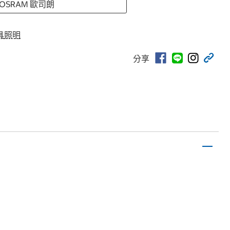
 OSRAM 歐司朗
具照明
分享