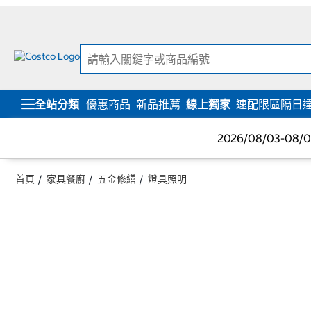
跳
跳
至
至
內
導
容
覽
選
單
全站分類
優惠商品
新品推薦
線上獨家
速配限區隔日
2026/08/03-08
首頁
家具餐廚
五金修繕
燈具照明