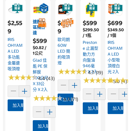
速配限
$2,55
$4,19
$599
$699
區隔日
$299.50
$349.50
9
9
達
/ 1瓶
/ 1個
IRIS
歐司朗
$599
Preston
IRIS
OHYAM
60W
$0.82 /
E 止漏型
OHYAM
A LED
LED 簡
1公尺
動力方
A LED
多功能
約吸頂
向盤油
小型吸
Glad 佳
金屬邊
燈
946毫
頂燈白
能 PE 保
吸頂燈
★
★
★
★
★
★
★
★
★
★
升 X 2入
光 2入
鮮膜
4.7 (19)
★
★
★
★
★
★
★
★
★
★
300公尺
4.4 (43)
★
★
★
★
★
★
★
★
★
★
★
★
★
★
★
★
5.0 (4)
X 33公
分 X 2入
★
★
★
★
★
★
★
★
★
★
4.3 (71)
加入購物車
加入購物車
加入購物車
加入購物
加入購物車