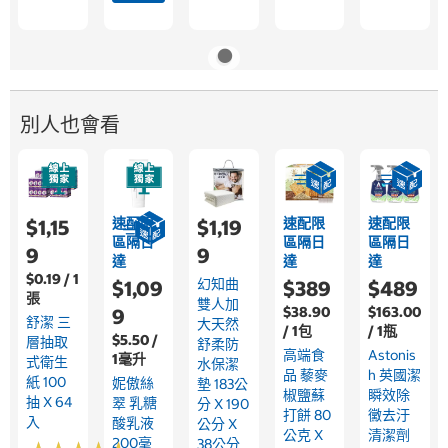
別人也會看
速配限
速配限
速配限
$1,15
$1,19
區隔日
區隔日
區隔日
9
9
達
達
達
$0.19 / 1
幻知曲
$1,09
$389
$489
張
雙人加
$38.90
$163.00
9
舒潔 三
大天然
/ 1包
/ 1瓶
$5.50 /
層抽取
舒柔防
高端食
Astonis
1毫升
式衛生
水保潔
品 藜麥
H 英國潔
紙 100
妮傲絲
墊 183公
椒鹽蘇
瞬效除
抽 X 64
翠 乳糖
分 X 190
打餅 80
黴去汙
入
酸乳液
公分 X
公克 X
清潔劑
200毫
38公分