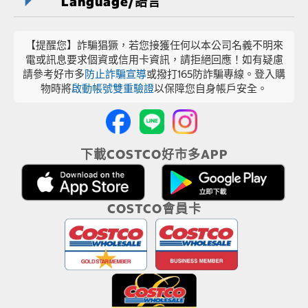
Language/語言
【提醒您】詐騙猖獗，若您接獲任何以本公司名義不明來
電或訊息要求個資或信用卡資訊，請拒絕回應！如有疑慮
請參考好市多
防止詐騙宣導
或撥打165防詐騙專線。登入購
物時將
啟動帳號雙重驗證
以保障您自身帳戶安全。
下載COSTCO好市多APP
COSTCO會員卡