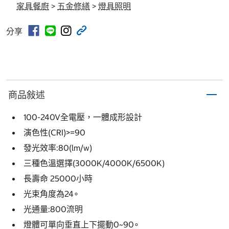
家具餐廚
>
五金修繕
>
燈具照明
分享
商品敍述
100-240V全電壓，一體成形設計
演色性(CRI)>=90
發光效率:80(lm/w)
三種色溫選擇(3000K/4000K/6500K)
長壽命 25000小時
光束角度為24∘
光通量:800流明
燈體可單向垂直上下擺動0~90∘