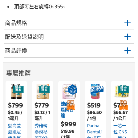
頂部可左右旋轉0~355∘
商品規格
配送及退貨說明
商品評價
專屬推薦
速配限
$799
$779
$519
$755
區隔日
$0.45 /
$3.12 / 1
$86.50
$66.67
達
1毫升
毫升
/ 1包
/ 1公斤
$999
魅尚萱
秀雅韓
Purina
一芯一
$19.98
髮肌賦
蔘潤祕
DentaLi
粒 CNS
/ 1條
活香氛
策2X化
Fe 成貓
一等白