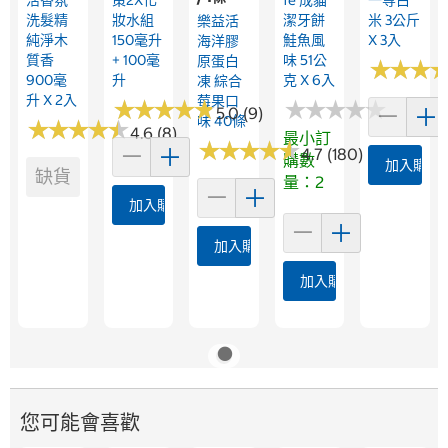
洗髮精
妝水組
潔牙餅
米 3公斤
樂益活
純淨木
150毫升
鮭魚風
X 3入
海洋膠
質香
+ 100毫
味 51公
原蛋白
★
★
★
★
★
★
900毫
升
克 X 6入
凍 綜合
升 X 2入
莓果口
★
★
★
★
★
★
★
★
★
★
★
★
★
★
★
★
★
★
★
★
5.0 (9)
味 40條
★
★
★
★
★
★
★
★
★
★
4.6 (8)
最小訂
★
★
★
★
★
★
★
★
★
★
4.7 (180)
購數
加入購物
缺貨
量：2
加入購物車
加入購物車
加入購物車
您可能會喜歡