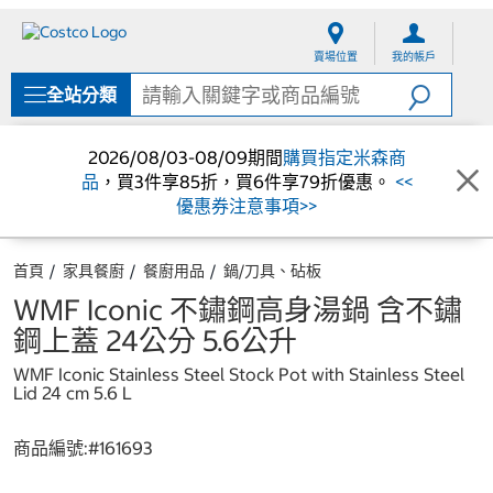
跳
跳
至
至
賣場位置
我的帳戶
內
導
容
覽
全站分類
選
單
2026/08/03-08/09期間
購買指定米森商
品
，買3件享85折，買6件享79折優惠。
<<
優惠券注意事項>>
首頁
家具餐廚
餐廚用品
鍋/刀具、砧板
WMF Iconic 不鏽鋼高身湯鍋 含不鏽
鋼上蓋 24公分 5.6公升
WMF Iconic Stainless Steel Stock Pot with Stainless Steel
Lid 24 cm 5.6 L
商品編號:#
161693