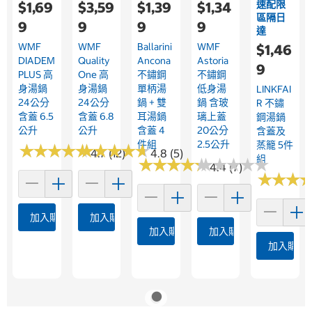
速配限
$1,69
$3,59
$1,39
$1,34
區隔日
9
9
9
9
達
WMF
WMF
Ballarini
WMF
$1,46
DIADEM
Quality
Ancona
Astoria
9
PLUS 高
One 高
不鏽鋼
不鏽鋼
身湯鍋
身湯鍋
單柄湯
低身湯
LINKFAI
24公分
24公分
鍋 + 雙
鍋 含玻
R 不鏽
含蓋 6.5
含蓋 6.8
耳湯鍋
璃上蓋
鋼湯鍋
公升
公升
含蓋 4
20公分
含蓋及
件組
2.5公升
蒸籠 5件
★
★
★
★
★
★
★
★
★
★
★
★
★
★
★
★
★
★
★
★
4.7 (12)
4.8 (5)
組
★
★
★
★
★
★
★
★
★
★
★
★
★
★
★
★
★
★
★
★
4.4 (7)
★
★
★
★
★
★
加入購物車
加入購物車
加入購物車
加入購物車
加入購物