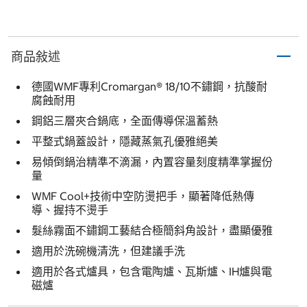
商品敍述
德國WMF專利Cromargan® 18/10不鏽鋼，抗酸耐
腐蝕耐用
鋼鋁三層夾合鍋底，全面傳導保溫蓄熱
平整式鍋蓋設計，隱藏蒸氣孔優雅絕美
易傾倒鍋治精準不滴漏，內置容量刻度精準掌握份
量
WMF Cool+技術中空防燙把手，顯著降低熱傳
導、握持不燙手
髮絲霧面不鏽鋼工藝結合極簡斜角設計，盡顯優雅
適用於洗碗機清洗，但建議手洗
適用於各式爐具，包含電陶爐、瓦斯爐、IH爐與電
磁爐