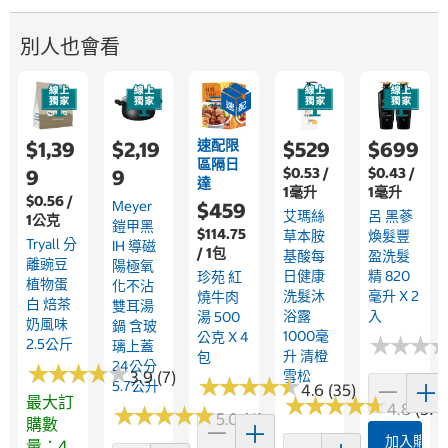
別人也會看
速配限
$1,39
$2,19
$529
$699
區隔日
$0.53 /
$0.43 /
9
9
達
1毫升
1毫升
$0.56 /
Meyer
$459
艾瑪絲
呂 黑蔘
1公克
鎧甲黑
$114.75
草本胺
煥髮豐
Tryall 分
IH 導磁
/ 1包
基酸每
盈洗髮
離豌豆
陽極氧
日健康
精 820
珍苑 紅
植物蛋
化不沾
洗髮沐
毫升 X 2
燒牛肉
白 焙茶
雙耳湯
浴露
入
湯 500
奶風味
鍋 含玻
1000毫
公克 X 4
★
★
★
★
★
★
2.5公斤
璃上蓋
升 清橙
包
24公分
★
★
★
★
★
★
★
★
★
★
3.9 (7)
雪松
★
★
★
★
★
★
★
★
★
★
5.7公升
4.6 (35)
★
★
★
★
★
★
★
★
★
★
最大訂
4.8 (57)
★
★
★
★
★
★
★
★
★
★
5.0 (4)
購數
加入購物
量：4