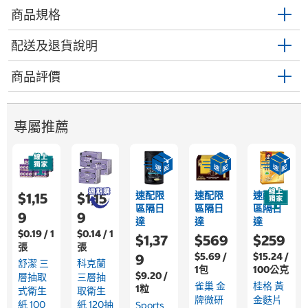
商品規格
配送及退貨說明
商品評價
專屬推薦
速配限
速配限
速配限
$1,15
$1,15
區隔日
區隔日
區隔日
9
9
達
達
達
$0.19 / 1
$0.14 / 1
$1,37
$569
$259
張
張
$5.69 /
$15.24 /
9
舒潔 三
科克蘭
1包
100公克
$9.20 /
層抽取
三層抽
雀巢 金
桂格 黃
1粒
式衛生
取衛生
牌微研
金麩片
紙 100
紙 120抽
Sports