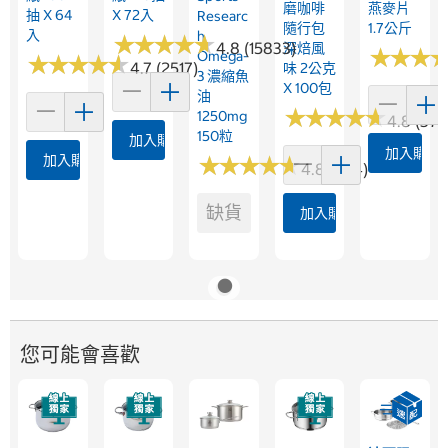
磨咖啡
燕麥片
抽 X 64
X 72入
Researc
隨行包
1.7公斤
入
H
★
★
★
★
★
★
★
★
★
★
4.8 (15833)
深焙風
★
★
★
★
★
★
Omega-
★
★
★
★
★
★
★
★
★
★
4.7 (2517)
味 2公克
3 濃縮魚
X 100包
油
★
★
★
★
★
★
★
★
★
★
1250mg
4.8 (376
150粒
加入購物車
加入購物
加入購物車
★
★
★
★
★
★
★
★
★
★
4.8 (364)
缺貨
加入購物車
您可能會喜歡