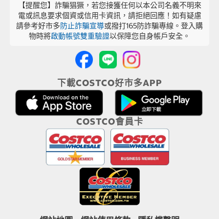
【提醒您】詐騙猖獗，若您接獲任何以本公司名義不明來
電或訊息要求個資或信用卡資訊，請拒絕回應！如有疑慮
請參考好市多
防止詐騙宣導
或撥打165防詐騙專線。登入購
物時將
啟動帳號雙重驗證
以保障您自身帳戶安全。
下載COSTCO好市多APP
COSTCO會員卡