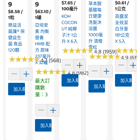
$7.65 /
$0.61 /
9
9
草本胺
100毫升
1公克
基酸每
$8.58 /
$63.10 /
日健康
KOH
高露潔
1粒
1罐
洗髮沐
COCON
全效潔
樂益活
亞培安
浴露
UT 純椰
白牙膏
菌護® 保
素 均衡
1000毫
子汁 1公
181公克
健益生
營養
升 清橙
升 X 6入
X 5入
菌 食品
HMB 配
雪松
★
★
★
★
★
★
★
★
★
★
★
★
★
★
★
★
120顆
方 原味
4.8 (1959)
★
★
★
★
★
★
★
★
★
★
237毫升
4.9 (61)
★
★
★
★
★
★
★
★
★
★
4.7 (568)
X 32罐
★
★
★
★
★
★
★
★
★
★
4.8 (982)
最大訂
加入購物車
加入購物
加入購物車
購數
加入購物車
量：3
加入購物車