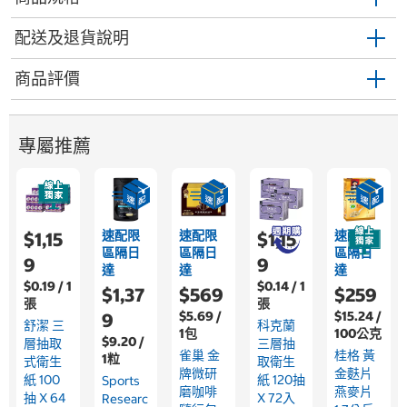
配送及退貨說明
商品評價
專屬推薦
速配限
速配限
速配限
$1,15
$1,15
區隔日
區隔日
區隔日
9
9
達
達
達
$0.19 / 1
$0.14 / 1
$1,37
$569
$259
張
張
$5.69 /
$15.24 /
9
舒潔 三
科克蘭
1包
100公克
$9.20 /
層抽取
三層抽
雀巢 金
桂格 黃
1粒
式衛生
取衛生
牌微研
金麩片
紙 100
紙 120抽
Sports
磨咖啡
燕麥片
抽 X 64
X 72入
Researc