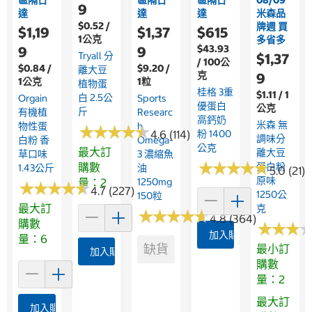
9
達
達
達
米森品
$0.52 /
牌週 買
$1,19
$1,37
$615
1公克
多省多
$43.93
9
9
Tryall 分
$1,37
/ 100公
$0.84 /
$9.20 /
離大豆
克
9
1公克
1粒
植物蛋
桂格 3重
$1.11 / 1
白 2.5公
Orgain
Sports
優蛋白
公克
斤
有機植
Researc
高鈣奶
米森 無
物性蛋
H
★
★
★
★
★
★
★
★
★
★
4.6 (114)
粉 1400
調味分
白粉 香
Omega-
公克
最大訂
離大豆
草口味
3 濃縮魚
★
★
★
★
★
★
★
★
★
★
購數
蛋白粉
1.43公斤
油
5.0 (21)
原味
量：2
1250mg
★
★
★
★
★
★
★
★
★
★
4.7 (227)
1250公
150粒
最大訂
克
★
★
★
★
★
★
★
★
★
★
4.8 (364)
購數
★
★
★
★
★
★
加入購物車
量：6
缺貨
最小訂
加入購物車
購數
量：2
最大訂
加入購物車