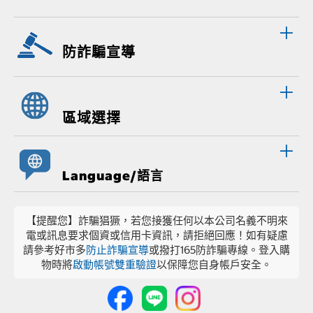
防詐騙宣導
區域選擇
Language/語言
【提醒您】詐騙猖獗，若您接獲任何以本公司名義不明來
電或訊息要求個資或信用卡資訊，請拒絕回應！如有疑慮
請參考好市多
防止詐騙宣導
或撥打165防詐騙專線。登入購
物時將
啟動帳號雙重驗證
以保障您自身帳戶安全。