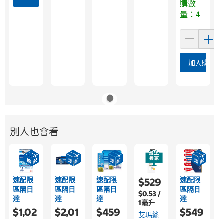
購數
量：4
加入購物
別人也會看
速配限
速配限
速配限
速配限
$529
區隔日
區隔日
區隔日
區隔日
$0.53 /
達
達
達
達
1毫升
$1,02
$2,01
$459
$549
艾瑪絲