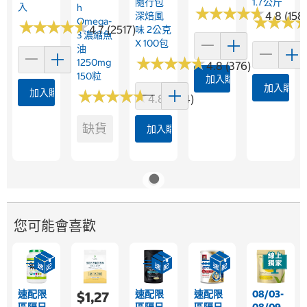
隨行包
1.7公斤
入
H
★
★
★
★
★
★
★
★
★
★
4.8 (158
深焙風
★
★
★
★
★
★
Omega-
★
★
★
★
★
★
★
★
★
★
4.7 (2517)
味 2公克
3 濃縮魚
X 100包
油
★
★
★
★
★
★
★
★
★
★
1250mg
4.8 (376)
150粒
加入購物車
加入購物
加入購物車
★
★
★
★
★
★
★
★
★
★
4.8 (364)
缺貨
加入購物車
您可能會喜歡
速配限
速配限
速配限
08/03-
$1,27
區隔日
區隔日
區隔日
08/09