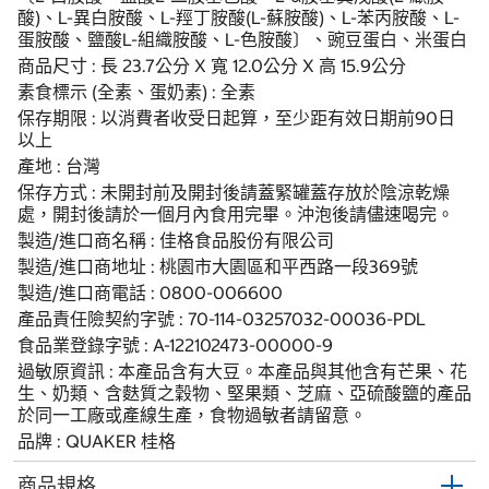
酸)、L-異白胺酸、L-羥丁胺酸(L-蘇胺酸)、L-苯丙胺酸、L-
蛋胺酸、鹽酸L-組織胺酸、L-色胺酸〕、豌豆蛋白、米蛋白
商品尺寸 : 長 23.7公分 X 寬 12.0公分 X 高 15.9公分
素食標示 (全素、蛋奶素) : 全素
保存期限 : 以消費者收受日起算，至少距有效日期前90日
以上
產地 : 台灣
保存方式 : 未開封前及開封後請蓋緊罐蓋存放於陰涼乾燥
處，開封後請於一個月內食用完畢。沖泡後請儘速喝完。
製造/進口商名稱 : 佳格食品股份有限公司
製造/進口商地址 : 桃園市大園區和平西路一段369號
製造/進口商電話 : 0800-006600
產品責任險契約字號 : 70-114-03257032-00036-PDL
食品業登錄字號 : A-122102473-00000-9
過敏原資訊 : 本產品含有大豆。本產品與其他含有芒果、花
生、奶類、含麩質之穀物、堅果類、芝麻、亞硫酸鹽的產品
於同一工廠或產線生產，食物過敏者請留意。
品牌 : QUAKER 桂格
商品規格