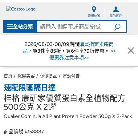
跳
跳
至
至
賣場位置
我的帳戶
內
導
容
覽
全站分類
選
單
2026/08/03-08/09期間
購買指定米森商
品
，買3件享85折，買6件享79折優惠。
<<
優惠券注意事項>>
首頁
保健美容
保健食品
運動營養
速配限區隔日達
桂格 康研家優質蛋白素全植物配方
500公克 X 2罐
Quaker ComInJia All Plant Protein Powder 500g X 2-Pack
商品編號:#
158887