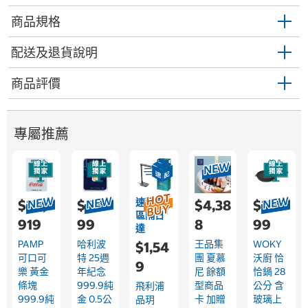
商品規格
配送及退貨說明
商品評價
專屬推薦
速配限
$24,
$4,0
$4,38
$2,4
區隔日
919
99
8
99
達
PAMP
哈利波
王品集
WOKY
$1,54
可口可
特 25週
團 夏慕
沃廚 恰
9
樂 黃金
年紀念
尼 餘額
恰鍋 28
條塊
999.9純
型商品
公分 含
飛利浦
999.9純
金 0.5公
卡 加贈
玻璃上
品玥