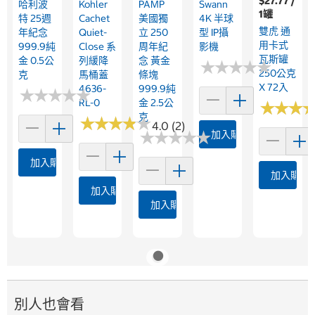
$27.77 /
哈利波
Kohler
PAMP
Swann
1罐
特 25週
Cachet
美國獨
4K 半球
雙虎 通
年紀念
Quiet-
立 250
型 IP攝
用卡式
999.9純
Close 系
周年紀
影機
瓦斯罐
金 0.5公
列緩降
念 黃金
★
★
★
★
★
★
★
★
★
★
250公克
克
馬桶蓋
條塊
X 72入
4636-
999.9純
★
★
★
★
★
★
★
★
★
★
RL-0
金 2.5公
★
★
★
★
★
★
克
★
★
★
★
★
★
★
★
★
★
4.0 (2)
★
★
★
★
★
★
★
★
★
★
加入購物車
加入購物車
加入購物
加入購物車
加入購物車
別人也會看