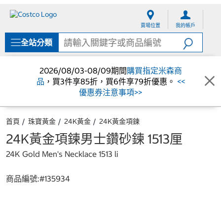
跳
跳
至
至
賣場位置
我的帳戶
內
導
容
覽
全站分類
選
單
2026/08/03-08/09期間
購買指定米森商
品
，買3件享85折，買6件享79折優惠。
<<
優惠券注意事項>>
首頁
珠寶黃金
24K黃金
24K黃金項鍊
24K黃金項鍊男士鑽砂鍊 1513厘
24K Gold Men's Necklace 1513 li
商品編號:#
135934