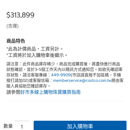
$313,899
(含運)
商品特色
*此為計價商品，工資另計。
*工資將於加入購物車後顯示。
請注意：此件商品庫存稀少，商品完成購買後，將盡快進行商品
狀態確認，並於3~5個工作天內以簡訊方式通知您。如欲先確認庫
存狀態，請洽客服專線：
449-9909
(市話請直撥不加區碼，手機
撥打請加02)或客服信箱：
memberservice@costco.com.tw
將由客
服人員協助您確認庫存。
請參閲
好市多線上購物珠寶購買指南
數量
加入購物車