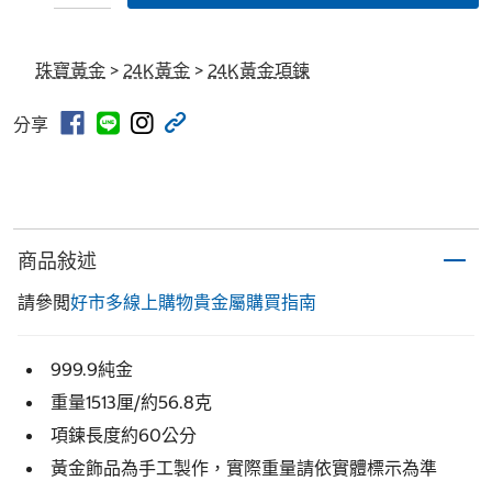
珠寶黃金
>
24K黃金
>
24K黃金項鍊
分享
商品敍述
請參閲
好市多線上購物貴金屬購買指南
999.9純金
重量1513厘/約56.8克
項鍊長度約60公分
黃金飾品為手工製作，實際重量請依實體標示為準