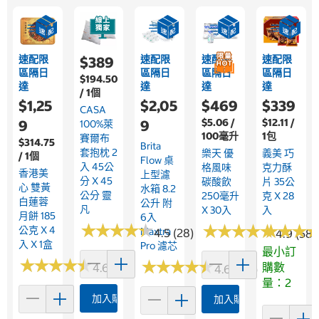
速配限
速配限
速配限
速配限
$389
區隔日
區隔日
區隔日
區隔日
$194.50
達
達
達
達
/ 1個
$1,25
$2,05
$469
$339
CASA
$5.06 /
$12.11 /
9
9
100%萊
100毫升
1包
賽爾布
$314.75
Brita
套抱枕 2
樂天 優
義美 巧
/ 1個
Flow 桌
入 45公
格風味
克力酥
香港美
上型濾
分 X 45
碳酸飲
片 35公
心 雙黃
水箱 8.2
公分 靈
250毫升
克 X 28
白蓮蓉
公升 附
凡
X 30入
入
月餅 185
6入
★
★
★
★
★
★
★
★
★
★
★
★
★
★
★
★
★
★
★
★
★
★
★
★
★
★
公克 X 4
Maxtra
4.5 (28)
4.9 (584
入 X 1盒
Pro 濾芯
最小訂
★
★
★
★
★
★
★
★
★
★
★
★
★
★
★
★
★
★
★
★
購數
4.6 (28)
4.6 (154)
量：2
加入購物車
加入購物車