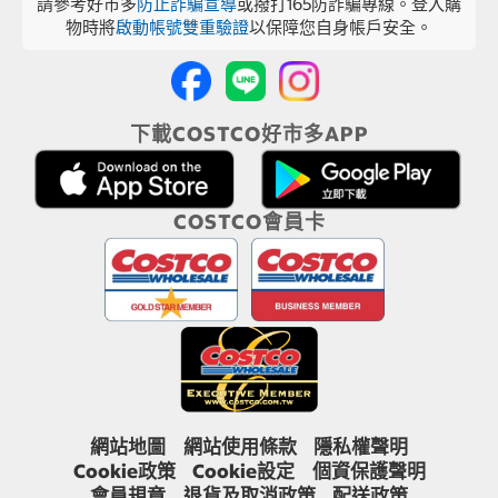
請參考好市多
防止詐騙宣導
或撥打165防詐騙專線。登入購
物時將
啟動帳號雙重驗證
以保障您自身帳戶安全。
下載COSTCO好市多APP
COSTCO會員卡
網站地圖
網站使用條款
隱私權聲明
Cookie政策
Cookie設定
個資保護聲明
會員規章
退貨及取消政策
配送政策