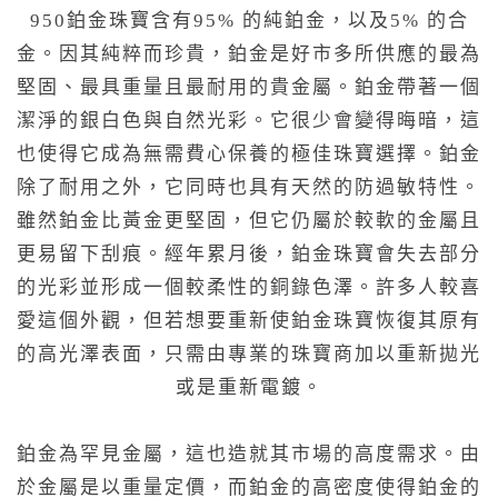
950鉑金珠寶含有95% 的純鉑金，以及5% 的合
金。因其純粹而珍貴，鉑金是好市多所供應的最為
堅固、最具重量且最耐用的貴金屬。鉑金帶著一個
潔淨的銀白色與自然光彩。它很少會變得晦暗，這
也使得它成為無需費心保養的極佳珠寶選擇。鉑金
除了耐用之外，它同時也具有天然的防過敏特性。
雖然鉑金比黃金更堅固，但它仍屬於較軟的金屬且
更易留下刮痕。經年累月後，鉑金珠寶會失去部分
的光彩並形成一個較柔性的銅錄色澤。許多人較喜
愛這個外觀，但若想要重新使鉑金珠寶恢復其原有
的高光澤表面，只需由專業的珠寶商加以重新拋光
或是重新電鍍。
鉑金為罕見金屬，這也造就其市場的高度需求。由
於金屬是以重量定價，而鉑金的高密度使得鉑金的