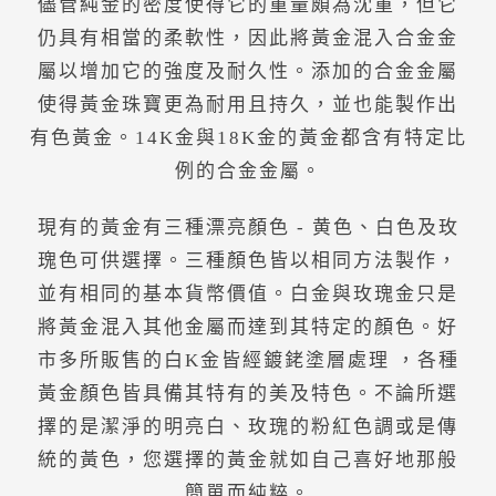
儘管純金的密度使得它的重量頗為沈重，但它
仍具有相當的柔軟性，因此將黃金混入合金金
屬以增加它的強度及耐久性。添加的合金金屬
使得黃金珠寶更為耐用且持久，並也能製作出
有色黃金。14K金與18K金的黃金都含有特定比
例的合金金屬。
現有的黃金有三種漂亮顏色 - 黄色、白色及玫
瑰色可供選擇。三種顏色皆以相同方法製作，
並有相同的基本貨幣價值。白金與玫瑰金只是
將黃金混入其他金屬而達到其特定的顏色。好
市多所販售的白K金皆經鍍銠塗層處理 ，各種
黃金顏色皆具備其特有的美及特色。不論所選
擇的是潔淨的明亮白、玫瑰的粉紅色調或是傳
統的黃色，您選擇的黃金就如自己喜好地那般
簡單而純粹。