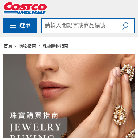
跳
跳
至
至
內
導
容
覽
選單
選
單
首頁
購物指南
珠寶購物指南