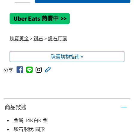
Uber Eats 熱賣中
>>
珠寶黃金
>
鑽石
>
鑽石耳環
珠寶購物指南 »
分享
商品敍述
金屬: 14K白K 金
鑽石形狀: 圓形