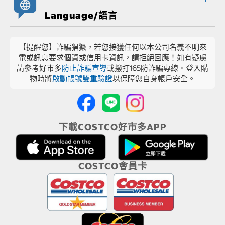
Language/語言
【提醒您】詐騙猖獗，若您接獲任何以本公司名義不明來
電或訊息要求個資或信用卡資訊，請拒絕回應！如有疑慮
請參考好市多
防止詐騙宣導
或撥打165防詐騙專線。登入購
物時將
啟動帳號雙重驗證
以保障您自身帳戶安全。
下載COSTCO好市多APP
COSTCO會員卡