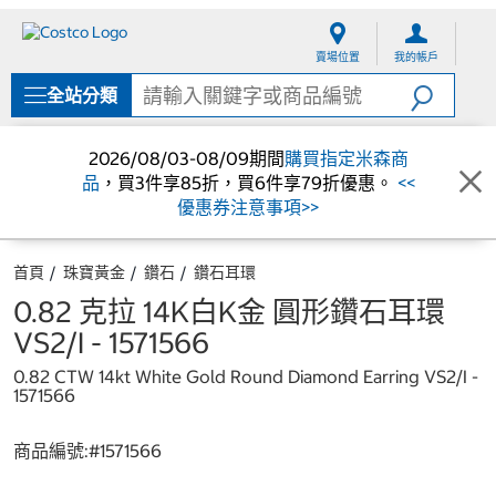
跳
跳
至
至
賣場位置
我的帳戶
內
導
容
覽
全站分類
選
單
2026/08/03-08/09期間
購買指定米森商
品
，買3件享85折，買6件享79折優惠。
<<
優惠券注意事項>>
首頁
珠寶黃金
鑽石
鑽石耳環
0.82 克拉 14K白K金 圓形鑽石耳環
VS2/I - 1571566
0.82 CTW 14kt White Gold Round Diamond Earring VS2/I -
1571566
商品編號:#
1571566