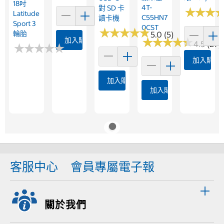
18吋
4T-
對 SD 卡
★
★
★
★
★
★
Latitude
C55HN7
讀卡機
Sport 3
0CST
★
★
★
★
★
★
★
★
★
★
輪胎
5.0 (5)
★
★
★
★
★
★
★
★
★
★
加入購物車
4.5 (27)
★
★
★
★
★
★
★
★
★
★
加入購物
加入購物車
加入購物車
客服中心
會員專屬電子報
關於我們