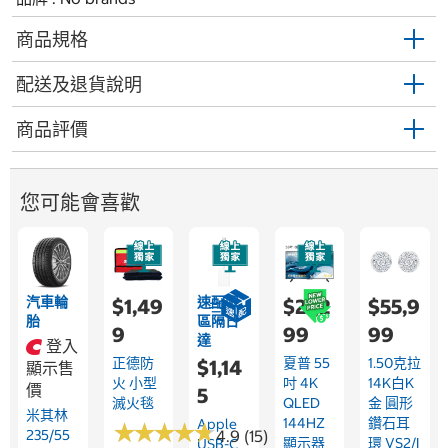
商品規格
配送及退貨說明
商品評價
您可能會喜歡
汽車輪
速配限
$1,49
$21,2
$55,9
胎
區隔日
9
99
99
達
登入
正德防
夏普 55
1.50克拉
$1,14
顯示售
火 小型
吋 4K
14K白K
價
5
滅火毯
QLED
金 圓形
米其林
144HZ
鑽石耳
Apple
★
★
★
★
★
★
★
★
★
★
235/55
4.9 (15)
顯示器
環 VS2/I
USB-C