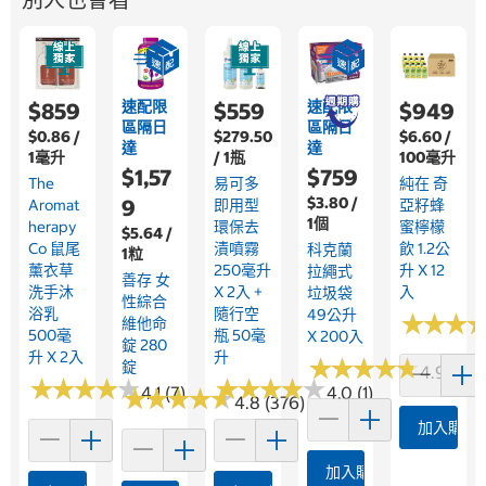
速配限
速配限
$859
$559
$949
區隔日
區隔日
$0.86 /
$279.50
$6.60 /
達
達
1毫升
/ 1瓶
100毫升
$1,57
$759
The
易可多
純在 奇
$3.80 /
9
Aromat
即用型
亞籽蜂
1個
Herapy
環保去
蜜檸檬
$5.64 /
Co 鼠尾
漬噴霧
飲 1.2公
科克蘭
1粒
薰衣草
250毫升
升 X 12
拉繩式
善存 女
洗手沐
X 2入 +
入
垃圾袋
性綜合
浴乳
隨行空
49公升
★
★
★
★
★
★
維他命
500毫
瓶 50毫
X 200入
錠 280
升 X 2入
升
★
★
★
★
★
★
★
★
★
★
錠
4.9 (103
★
★
★
★
★
★
★
★
★
★
★
★
★
★
★
★
★
★
★
★
4.1 (7)
4.0 (1)
★
★
★
★
★
★
★
★
★
★
4.8 (376)
加入購物
加入購物車