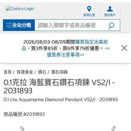
跳
跳
至
至
賣場位置
我的帳戶
內
導
容
覽
全站分類
選
單
2026/08/03-08/09期間
購買指定米森商
品
，買3件享85折，買6件享79折優惠。
<<
優惠券注意事項>>
首頁
珠寶黃金
鑽石
鑽石項鍊
0.1克拉 海藍寶石鑽石項鍊 VS2/I -
2031893
0.1 ctw Aquamarine Diamond Pendant VS2/I - 2031893
商品編號:#
2031893