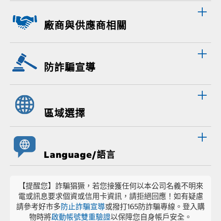
廠商與供應商相關
防詐騙宣導
區域選擇
Language/語言
【提醒您】詐騙猖獗，若您接獲任何以本公司名義不明來
電或訊息要求個資或信用卡資訊，請拒絕回應！如有疑慮
請參考好市多
防止詐騙宣導
或撥打165防詐騙專線。登入購
物時將
啟動帳號雙重驗證
以保障您自身帳戶安全。