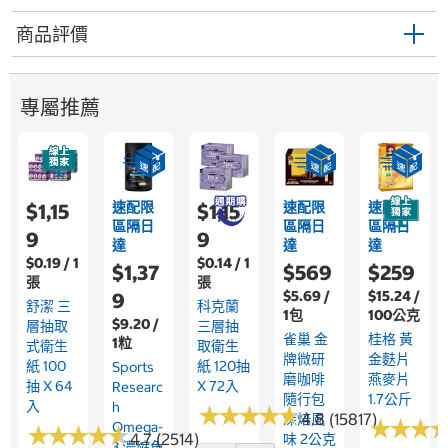
商品評價
專屬推薦
速配限
速配限
速配限
$1,15
$1,15
區隔日
區隔日
區隔日
9
9
達
達
達
$0.19 / 1
$0.14 / 1
$1,37
$569
$259
張
張
$5.69 /
$15.24 /
9
舒潔 三
科克蘭
1包
100公克
$9.20 /
層抽取
三層抽
雀巢 金
桂格 黃
1粒
式衛生
取衛生
牌微研
金麩片
紙 100
紙 120抽
Sports
磨咖啡
燕麥片
抽 X 64
X 72入
Researc
隨行包
1.7公斤
入
H
★
★
★
★
★
★
★
★
★
★
4.8 (15817)
深焙風
★
★
★
★
★
★
Omega-
★
★
★
★
★
★
★
★
★
★
4.7 (2514)
味 2公克
3 濃縮魚