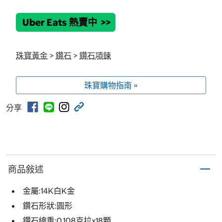
Uber Eats 熱賣中
>>
珠寶黃金
>
鑽石
>
鑽石項鍊
珠寶購物指南 »
分享
商品敍述
金屬:14K白K金
鑽石形狀:圓形
鑽石總重:0.108克拉x18顆