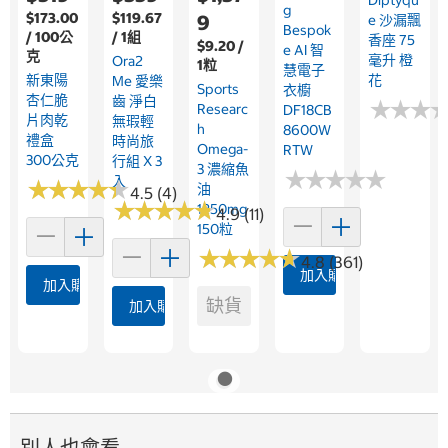
G
$173.00
$119.67
9
E 沙漏飄
Bespok
/ 100公
/ 1組
香座 75
$9.20 /
E AI 智
克
毫升 橙
Ora2
1粒
慧電子
新東陽
花
Me 愛樂
Sports
衣櫥
杏仁脆
齒 淨白
★
★
★
★
★
★
Researc
DF18CB
片肉乾
無瑕輕
H
8600W
禮盒
時尚旅
Omega-
RTW
300公克
行組 X 3
3 濃縮魚
★
★
★
★
★
★
★
★
★
★
入
★
★
★
★
★
★
★
★
★
★
油
4.5 (4)
★
★
★
★
★
★
★
★
★
★
1250mg
4.9 (11)
150粒
★
★
★
★
★
★
★
★
★
★
4.8 (361)
加入購物車
加入購物車
缺貨
加入購物車
別人也會看