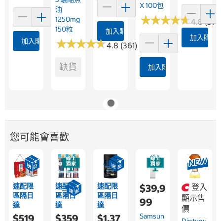
X 100包
油
★
★
★
★
★
★
★
★
★
★
1250mg
4.8 (376
150粒
加入購物車
加入購物
加入購物車
★
★
★
★
★
★
★
★
★
★
4.8 (361)
缺貨
加入購物車
您可能會喜歡
速配限
速配限
速配限
$39,9
登入
區隔日
區隔日
區隔日
顯示售
99
達
達
達
價
Samsun
$519
$359
$1,37
Diptyqu