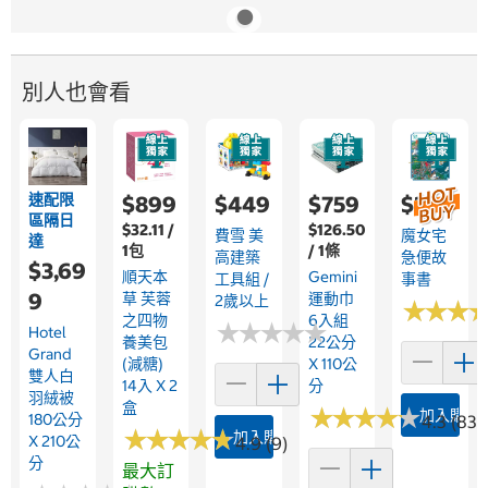
別人也會看
速配限
$899
$449
$759
$329
區隔日
$32.11 /
$126.50
費雪 美
魔女宅
達
1包
/ 1條
高建築
急便故
$3,69
順天本
Gemini
工具組 /
事書
9
草 芙蓉
運動巾
2歲以上
★
★
★
★
★
★
之四物
6入組
★
★
★
★
★
★
★
★
★
★
Hotel
養美包
22公分
Grand
(減糖)
X 110公
雙人白
14入 X 2
分
羽絨被
盒
★
★
★
★
★
★
★
★
★
★
加入購物
180公分
4.3 (83)
★
★
★
★
★
★
★
★
★
★
加入購物車
X 210公
4.9 (9)
分
最大訂