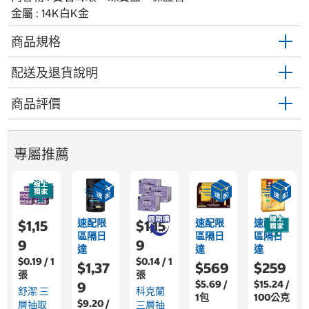
金屬 : 14K白K金
商品規格
配送及退貨說明
商品評價
專屬推薦
速配限
速配限
速配限
$1,15
$1,15
區隔日
區隔日
區隔日
9
9
達
達
達
$0.19 / 1
$0.14 / 1
$1,37
$569
$259
張
張
$5.69 /
$15.24 /
9
舒潔 三
科克蘭
1包
100公克
$9.20 /
層抽取
三層抽