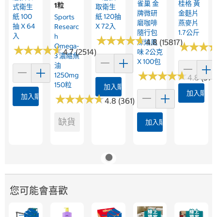
雀巢 金
桂格 黃
1粒
式衛生
取衛生
牌微研
金麩片
紙 100
紙 120抽
Sports
磨咖啡
燕麥片
抽 X 64
X 72入
Researc
隨行包
1.7公斤
入
H
★
★
★
★
★
★
★
★
★
★
4.8 (15817)
深焙風
★
★
★
★
★
★
Omega-
★
★
★
★
★
★
★
★
★
★
4.7 (2514)
味 2公克
3 濃縮魚
X 100包
油
★
★
★
★
★
★
★
★
★
★
1250mg
4.8 (376
150粒
加入購物車
加入購物
加入購物車
★
★
★
★
★
★
★
★
★
★
4.8 (361)
缺貨
加入購物車
您可能會喜歡