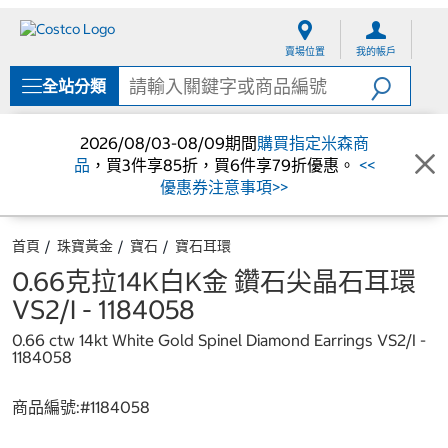
跳
跳
至
至
賣場位置
我的帳戶
內
導
容
覽
全站分類
選
單
2026/08/03-08/09期間
購買指定米森商
品
，買3件享85折，買6件享79折優惠。
<<
優惠券注意事項>>
首頁
珠寶黃金
寶石
寶石耳環
0.66克拉14K白K金 鑽石尖晶石耳環
VS2/I - 1184058
0.66 ctw 14kt White Gold Spinel Diamond Earrings VS2/I -
1184058
商品編號:#
1184058