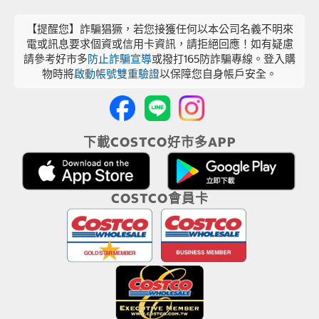
【提醒您】詐騙猖獗，若您接獲任何以本公司名義不明來
電或訊息要求個資或信用卡資訊，請拒絕回應！如有疑慮
請參考好市多
防止詐騙宣導
或撥打165防詐騙專線。登入購
物時將
啟動帳號雙重驗證
以保障您自身帳戶安全。
下載COSTCO好市多APP
COSTCO會員卡