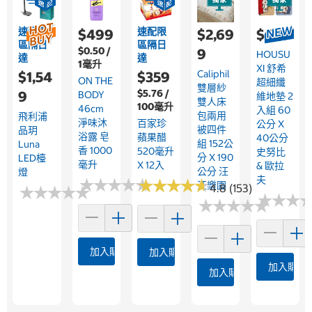
速配限
速配限
$499
$2,69
$689
區隔日
區隔日
$0.50 /
9
HOUSU
達
達
1毫升
XI 舒希
Caliphil
$1,54
$359
ON THE
超細纖
雙層紗
$5.76 /
9
BODY
維地墊 2
雙人床
100毫升
46cm
入組 60
包兩用
飛利浦
淨味沐
百家珍
公分 X
被四件
品玥
浴露 皂
蘋果醋
40公分
組 152公
Luna
香 1000
520毫升
史努比
分 X 190
LED檯
毫升
X 12入
& 歐拉
公分 汪
燈
夫
★
★
★
★
★
★
★
★
★
★
★
★
★
★
★
★
★
★
★
★
汪樂園
4.8 (153)
★
★
★
★
★
★
★
★
★
★
★
★
★
★
★
★
★
★
★
★
★
★
★
★
★
★
加入購物車
加入購物車
加入購物
加入購物車