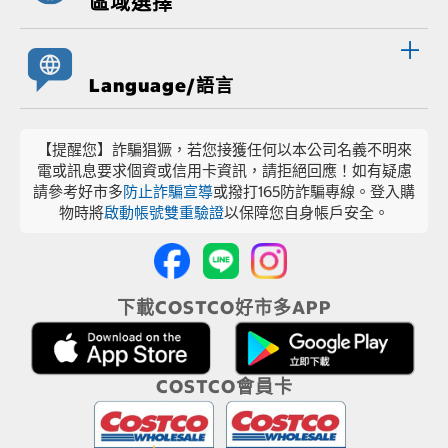
區域選擇
Language/語言
【提醒您】詐騙猖獗，若您接獲任何以本公司名義不明來
電或訊息要求個資或信用卡資訊，請拒絕回應！如有疑慮
請參考好市多
防止詐騙宣導
或撥打165防詐騙專線。登入購
物時將
啟動帳號雙重驗證
以保障您自身帳戶安全。
下載COSTCO好市多APP
COSTCO會員卡