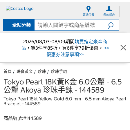
跳
跳
至
至
賣場位置
我的帳戶
內
導
容
覽
全站分類
選
單
2026/08/03-08/09期間
購買指定米森商
品
，買3件享85折，買6件享79折優惠。
<<
優惠券注意事項>>
首頁
珠寶黃金
珍珠
珍珠手環
Tokyo Pearl 18K黃K金 6.0公釐 - 6.5
公釐 Akoya 珍珠手鍊 - 144589
Tokyo Pearl 18kt Yellow Gold 6.0 mm - 6.5 mm Akoya Pearl
Bracelet - 144589
商品編號:#
144589