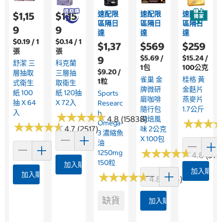
速配限
速配限
速配限
$1,15
$1,15
區隔日
區隔日
區隔日
9
9
達
達
達
$0.19 / 1
$0.14 / 1
$1,37
$569
$259
張
張
$5.69 /
$15.24 /
9
舒潔 三
科克蘭
1包
100公克
$9.20 /
層抽取
三層抽
雀巢 金
桂格 黃
1粒
式衛生
取衛生
牌微研
金麩片
紙 100
紙 120抽
Sports
磨咖啡
燕麥片
抽 X 64
X 72入
Researc
隨行包
1.7公斤
入
H
★
★
★
★
★
★
★
★
★
★
4.8 (15838)
深焙風
★
★
★
★
★
★
Omega-
★
★
★
★
★
★
★
★
★
★
4.7 (2517)
味 2公克
3 濃縮魚
X 100包
油
★
★
★
★
★
★
★
★
★
★
1250mg
4.8 (376
150粒
加入購物車
加入購物
加入購物車
★
★
★
★
★
★
★
★
★
★
4.8 (364)
缺貨
加入購物車