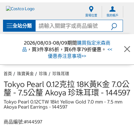
跳
跳
至
至
賣場位置
我的帳戶
內
導
容
覽
全站分類
選
單
2026/08/03-08/09期間
購買指定米森商
品
，買3件享85折，買6件享79折優惠。
<<
優惠券注意事項>>
首頁
珠寶黃金
珍珠
珍珠耳環
Tokyo Pearl 0.12克拉 18K黃K金 7.0公
釐 - 7.5公釐 Akoya 珍珠耳環 - 144597
Tokyo Pearl 0.12CTW 18kt Yellow Gold 7.0 mm - 7.5 mm
Akoya Pearl Earrings - 144597
商品編號:#
144597