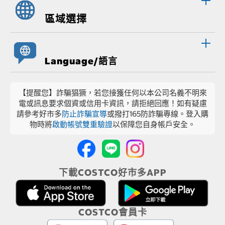
區域選擇
Language/語言
【提醒您】詐騙猖獗，若您接獲任何以本公司名義不明來
電或訊息要求個資或信用卡資訊，請拒絕回應！如有疑慮
請參考好市多
防止詐騙宣導
或撥打165防詐騙專線。登入購
物時將
啟動帳號雙重驗證
以保障您自身帳戶安全。
下載COSTCO好市多APP
COSTCO會員卡