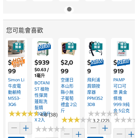
您可能會喜歡
$12,9
$939
$2,0
$3,35
$24,
$0.63 /
99
99
9
919
1毫升
Simon Li
空運日
飛利浦
PAMP
BOTANI
牛皮電
本山形
肩頸按
可口可
ST 植物
動躺椅
縣小無
摩器
樂 黃金
性彈潤
M553-
子葡萄
PPM352
條塊
蓬鬆洗
3Q6
禮盒 2公
3DB
999.9純
髮精
斤
金 5公克
★
★
★
★
★
★
★
★
★
★
★
★
★
★
★
★
★
★
★
★
750毫升
4.8 (38)
★
★
★
★
★
★
★
★
★
★
★
★
★
★
★
★
X 2入
3.2 (22)
★
★
★
★
★
★
★
★
★
★