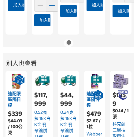
加入購物車
加入購物車
加入購物車
加入購物
加入購物車
別人也會看
速配限
速配限
$117,
$44,
$1,15
區隔日
區隔日
999
999
9
達
達
$0.14 / 1
0.52克
0.24克
$339
$479
張
拉 18K白
拉 18K白
$44.03
$2.67 /
科克蘭
K金 翡
K金 翡
/ 100公
1粒
三層抽
翠鑲鑽
翠鑲鑽
克
Webber
取衛生
耳環
耳環