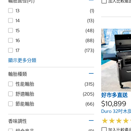
輪胎直徑(吋)
加入比較產
13
(1)
14
(13)
15
(48)
16
(88)
17
(173)
顯示更多分類
輪胎種類
性能輪胎
(315)
舒適輪胎
(205)
好市多直送
$10,899
節能輪胎
(66)
Duro 32吋
★
★
★
★
★
★
★
★
香味調性
加入比較產