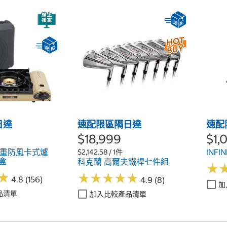
日達
速配限區隔日達
速配
$18,999
$1,
 雙重防風卡式爐
INFI
$2,142.58 / 1件
外盒
科克蘭 高爾夫鐵桿七件組
★
★
★
★
★
★
★
★
★
★
★
★
★
★
4.8 (156)
4.9 (8)
加
品清單
加入比較產品清單