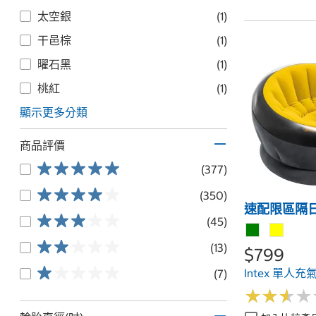
太空銀
(1)
干邑棕
(1)
曜石黑
(1)
桃紅
(1)
顯示更多分類
商品評價
(377)
(350)
速配限區隔
(45)
(13)
$799
Intex 單人充
(7)
★
★
★
★
★
★
★
★