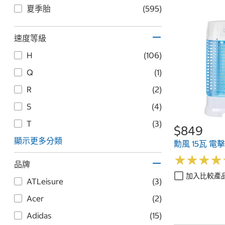
夏季胎
(595)
速度等級
H
(106)
Q
(1)
R
(2)
S
(4)
T
(3)
$849
顯示更多分類
勳風 15瓦 
★
★
★
★
★
★
★
★
品牌
加入比較產
ATLeisure
(3)
Acer
(2)
Adidas
(15)