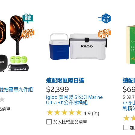
速配限區隔日達
速配
$2,399
$6
火焰雙拍豪華九件組
Igloo 美國製 51公升Marine
$139.7
★
★
Ultra +11公升冰桶組
小鹿
利精
品清單
★
★
★
★
★
★
★
★
★
★
4.9 (21)
★
★
加入比較產品清單
加