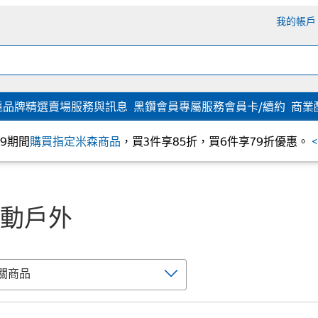
我的帳戶
達
品牌精選
賣場服務與訊息
黑鑽會員專屬服務
會員卡/續約
商業
/09期間
購買指定米森商品
，買3件享85折，買6件享79折優惠。
動戶外