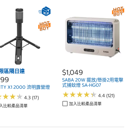
限區隔日達
$1,049
099
SABA 20W 擺放/懸掛2用電擊
式捕蚊燈 SA-HG07
NITY X1 2000 流明露營燈
★
★
★
★
★
★
★
★
★
★
★
★
★
★
★
★
★
★
4.4 (121)
4.3 (17)
加入比較產品清單
入比較產品清單