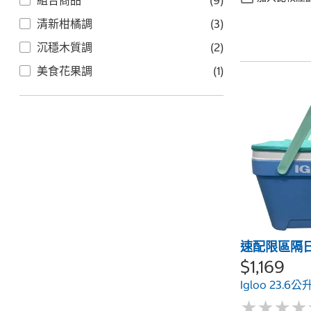
組合商品
(9)
清新柑橘調
(3)
沉穩木質調
(2)
美食花果調
(1)
速配限區隔
$1,169
Igloo 23.
★
★
★
★
★
★
★
★