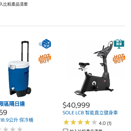
入比較產品清單
限區隔日達
$40,999
759
SOLE LCB 智能直立健身車
o 18.9公升 保冷桶
★
★
★
★
★
★
★
★
★
★
4.0 (1)
★
★
★
★
★
★
★
★