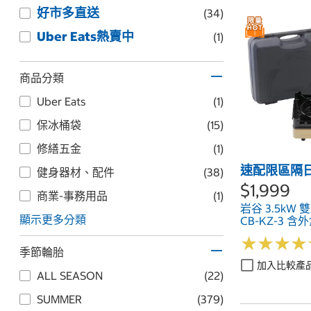
好市多直送
(34)
Uber Eats熱賣中
(1)
商品分類
Uber Eats
(1)
保冰桶袋
(15)
修繕五金
(1)
速配限區隔
健身器材、配件
(38)
$1,999
商業-事務用品
(1)
岩谷 3.5kW
顯示更多分類
CB-KZ-3 含
★
★
★
★
★
★
★
★
季節輪胎
加入比較產
ALL SEASON
(22)
SUMMER
(379)