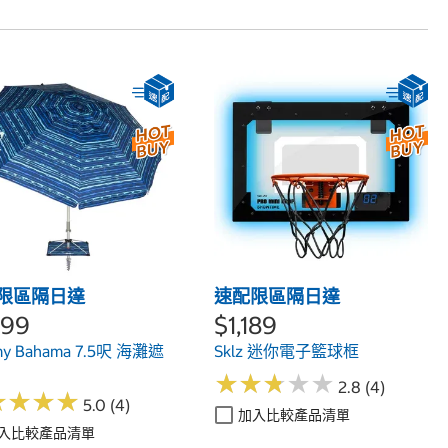
限區隔日達
速配限區隔日達
299
$1,189
y Bahama 7.5呎 海灘遮
Sklz 迷你電子籃球框
★
★
★
★
★
★
★
★
★
★
2.8 (4)
★
★
★
★
★
★
★
★
5.0 (4)
加入比較產品清單
入比較產品清單