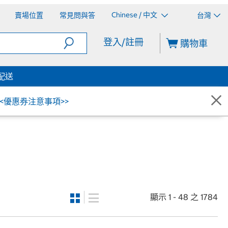
Chinese / 中文
賣場位置
常見問與答
台灣
登入/註冊
購物車
配送
<<優惠券注意事項>>
顯示 1 - 48 之 1784