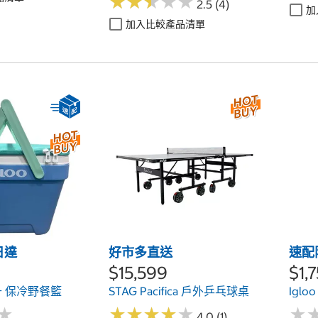
★
★
★
★
★
★
★
★
★
★
2.5 (4)
加
加入比較產品清單
日達
好市多直送
速配
$15,599
$1,
6公升 保冷野餐籃
STAG Pacifica 戶外乒乓球桌
Iglo
★
★
★
★
★
★
★
★
★
★
★
★
★
★
4.0 (1)