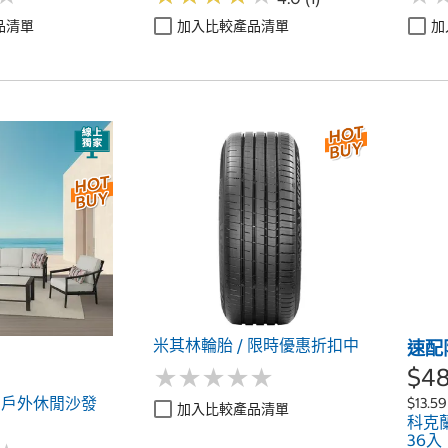
品清單
加入比較產品清單
加
米其林輪胎 / 限時優惠折扣中
速配
$4
★
★
★
★
★
★
★
★
★
★
ley 戶外休閒沙發
$13.59
加入比較產品清單
科克
36入