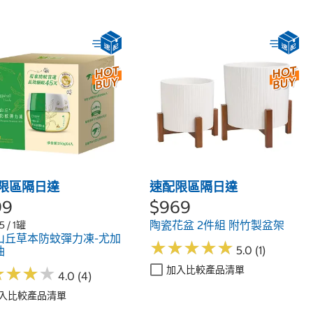
限區隔日達
速配限區隔日達
99
$969
陶瓷花盆 2件組 附竹製盆架
5 / 1罐
山丘草本防蚊彈力凍-尤加
★
★
★
★
★
★
★
★
★
★
5.0 (1)
油
★
★
★
★
★
★
★
★
加入比較產品清單
4.0 (4)
入比較產品清單