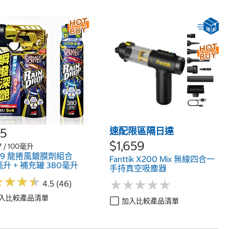
5
速配限區隔日達
$1,659
7 / 100毫升
t99 龍捲風鍍膜劑組合
Fanttik X200 Mix 無線四合一
毫升 + 補充罐 380毫升
手持真空吸塵器
★
★
★
★
★
★
★
★
★
★
★
★
★
★
★
★
★
★
4.5 (46)
入比較產品清單
加入比較產品清單