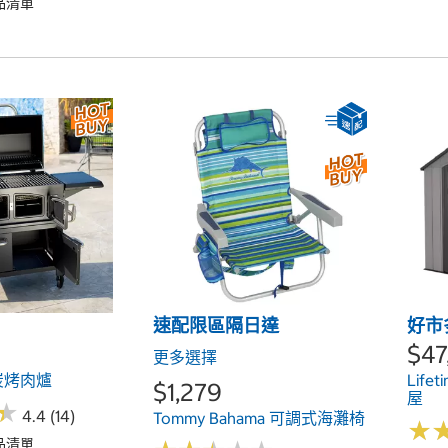
品清單
速配限區隔日達
好市
$47
更多選擇
木炭烤肉爐
Life
$1,279
屋
★
★
4.4 (14)
Tommy Bahama 可調式海灘椅
★
★
品清單