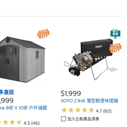
多直送
$1,999
,999
SOTO 2.1kW 薄型輕便休閒爐
time 8呎 X 10呎 戶外儲藏
★
★
★
★
★
★
★
★
★
★
4.7 (62)
加入比較產品清單
★
★
★
★
★
★
★
★
4.5 (46)