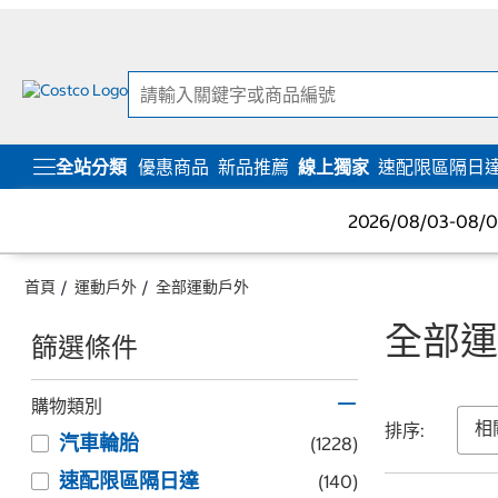
跳
跳
至
至
內
導
容
覽
選
單
全站分類
優惠商品
新品推薦
線上獨家
速配限區隔日
2026/08/03-08
首頁
運動戶外
全部運動戶外
全部運
篩選條件
購物類別
排序:
汽車輪胎
(1228)
速配限區隔日達
(140)