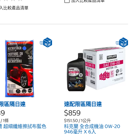
加入比較產品清單
入比較產品清單
限區隔日達
速配限區隔日達
89
$859
 / 1條
$151.50 / 1公升
蘭 超細纖維擦拭布藍色
科克蘭 全合成機油 0W-20
946毫升 X 6入