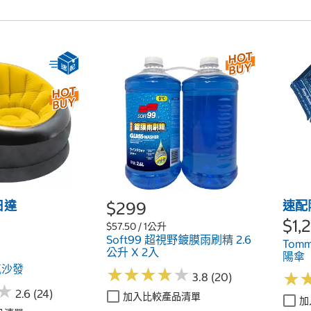
日達
$299
速配
$1,
$57.50 / 1公升
Soft99 超視野鍍膜雨刷精 2.6
Tomm
公升 X 2入
陽傘
氣沙發
★
★
★
★
★
★
★
★
★
★
★
★
3.8 (20)
★
★
2.6 (24)
加入比較產品清單
加