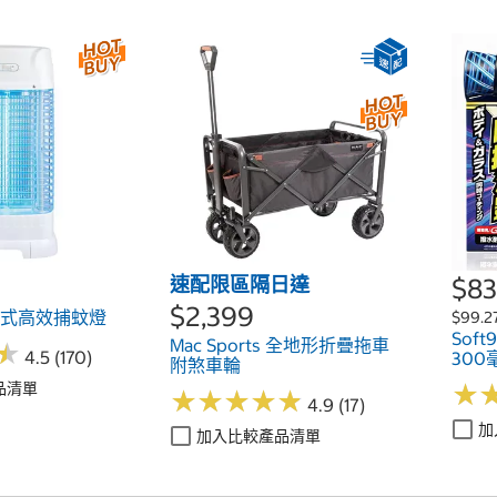
速配限區隔日達
$83
$2,399
電擊式高效捕蚊燈
$99.2
Sof
Mac Sports 全地形折疊拖車
★
★
4.5 (170)
300
附煞車輪
品清單
★
★
★
★
★
★
★
★
★
★
★
★
4.9 (17)
加
加入比較產品清單