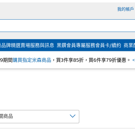
我的帳戶
達
品牌精選
賣場服務與訊息
黑鑽會員專屬服務
會員卡/續約
商業
/09期間
購買指定米森商品
，買3件享85折，買6件享79折優惠。