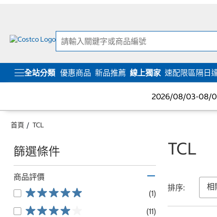
跳
跳
至
至
內
導
容
覽
選
單
全站分類
優惠商品
新品推薦
線上獨家
速配限區隔日
2026/08/03-08
首頁
TCL
TCL
篩選條件
商品評價
排序:
(1)
(11)