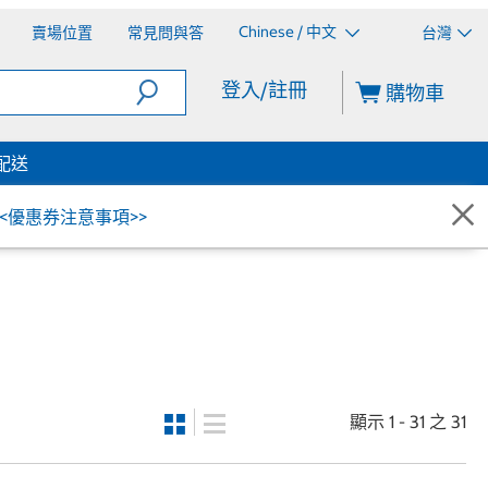
Chinese / 中文
賣場位置
常見問與答
台灣
登入/註冊
購物車
配送
<<優惠券注意事項>>
顯示 1 - 31 之 31