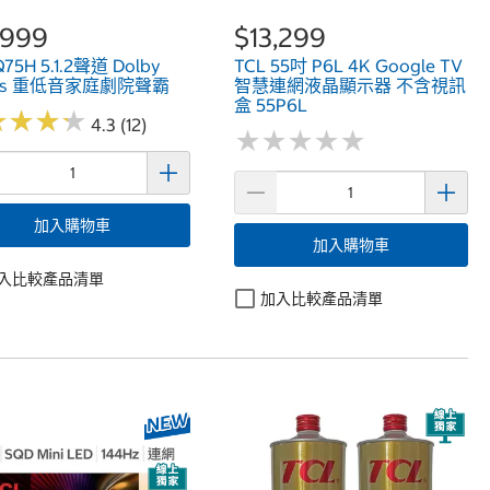
,999
$13,299
Q75H 5.1.2聲道 Dolby
TCL 55吋 P6L 4K Google TV
os 重低音家庭劇院聲霸
智慧連網液晶顯示器 不含視訊
盒 55P6L
★
★
★
★
★
★
★
★
4.3 (12)
★
★
★
★
★
★
★
★
★
★
加入購物車
加入購物車
入比較產品清單
加入比較產品清單