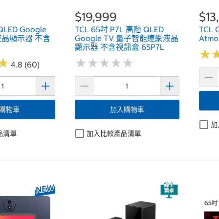
$19,999
$13
QLED Google
TCL 65吋 P7L 高階 QLED
TCL 
液晶顯示器 不含
Google TV 量子智能連網液晶
Atm
顯示器 不含視訊盒 65P7L
★
★
★
★
★
★
★
★
★
★
★
★
★
★
4.8 (60)
購物車
加入購物車
加
品清單
加入比較產品清單