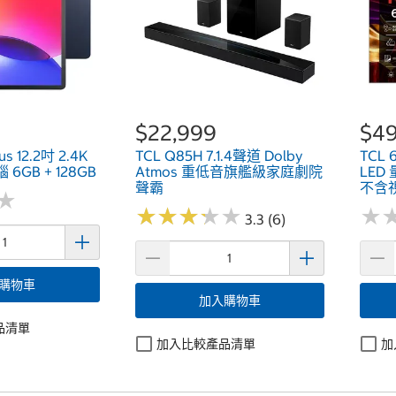
$22,999
$49
us 12.2吋 2.4K
TCL Q85H 7.1.4聲道 Dolby
TCL 
 6GB + 128GB
Atmos 重低音旗艦級家庭劇院
LE
聲霸
不含視
★
★
★
★
★
★
★
★
★
★
★
★
★
★
3.3 (6)
購物車
加入購物車
品清單
加入比較產品清單
加