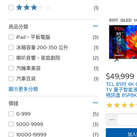
(1)
商品分類
iPad、平板電腦
(3)
冰箱容量 200-350 公升
(1)
喇叭音響、家庭劇院
(2)
汽機車美容
(1)
$49,999
汽車百貨
(1)
TCL 85吋 4K 
顯示更多分類
TV 量子智能
視訊盒 85P8K
價錢
★
★
★
★
★
★
★
★
0-999
(5)
5000-9999
(3)
加入
10000-19999
(7)