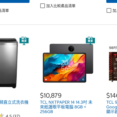
加入比較產品清單
品清單
加
$10,879
$14
 變頻直立式洗衣機
TCL NXTPAPER 14 14.3吋 未
TCL 
來紙護眼平板電腦 8GB +
Goo
256GB
顯示器
★
★
4.5 (37)