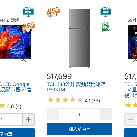
$17,699
$17
QLED Google
TCL 333公升 變頻雙門冰箱
TCL 
液晶顯示器 不含
P333TM
TV 
視訊盒
★
★
★
★
★
★
★
★
★
★
4.1 (33)
★
★
★
★
4.8 (4)
加入購物車
購物車