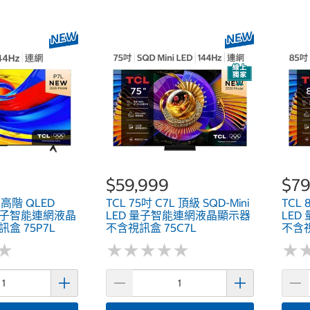
$59,999
$79
L 高階 QLED
TCL 75吋 C7L 頂級 SQD-Mini
TCL 
V 量子智能連網液晶
LED 量子智能連網液晶顯示器
LE
盒 75P7L
不含視訊盒 75C7L
不含視
★
★
★
★
★
★
★
★
★
★
★
★
★
★