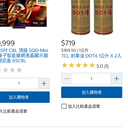
,999
$719
65吋 C8L 頂級 SQD-Mini
$359.50 / 1公升
D 量子智能連網液晶顯示器
TCL 剎車油 DOT4 1公升 X 2入
訊盒 65C8L
★
★
★
★
★
★
★
★
★
★
5.0 (1)
★
★
★
★
★
★
★
★
加入購物車
加入購物車
加入比較產品清單
入比較產品清單