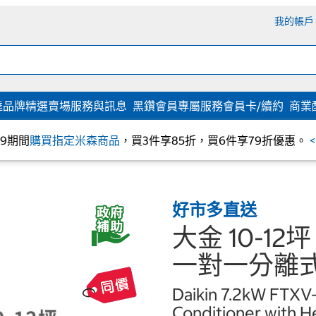
我的帳戶
達
品牌精選
賣場服務與訊息
黑鑽會員專屬服務
會員卡/續約
商業
/09期間
購買指定米森商品
，買3件享85折，買6件享79折優惠。
好市多直送
大金 10-12
一對一分離
Daikin 7.2kW FTXV-Z
Conditioner with H