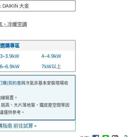
 DAIKIN 大金
氣、冷暖空調
選購專區
3~3.9kW
4~4.9kW
6~6.9kW
7kW以上
訂購)契約書
與冷氣非基本安裝現場收
地線裝置。
、挑高、大片落地窗，鐵皮屋空間等因
議僅供參考。
指南 前往試算 »