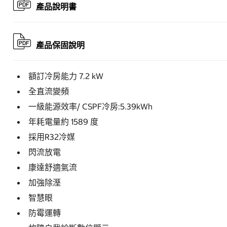
產品說明書
產品保固說明
額訂冷房能力 7.2 kW
全直流變頻
一級能源效率/ CSPF冷房:5.39kWh
年耗電量約 1589 度
採用R32冷媒
閃流放電
康達舒適氣流
加強除溼
智慧眼
防霉運轉