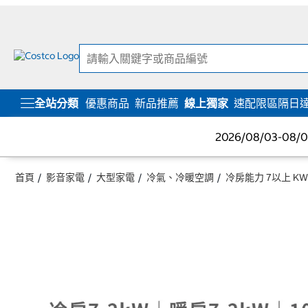
跳
跳
至
至
內
導
容
覽
選
單
全站分類
優惠商品
新品推薦
線上獨家
速配限區隔日
2026/08/03-08
首頁
影音家電
大型家電
冷氣、冷暖空調
冷房能力 7以上 KW