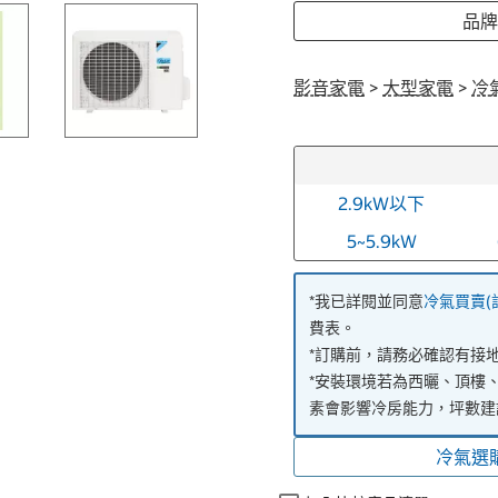
品牌:
影音家電
>
大型家電
>
冷
2.9kW以下
5~5.9kW
*我已詳閱並同意
冷氣買賣(
費表。
*訂購前，請務必確認有接
*安裝環境若為西曬、頂樓
素會影響冷房能力，坪數建
冷氣選購