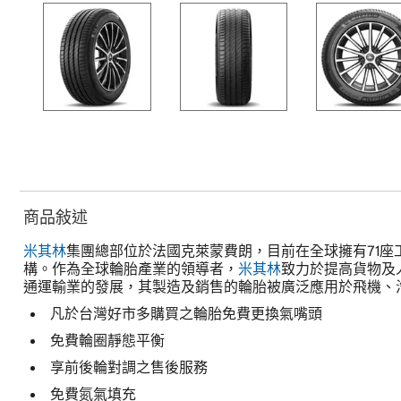
商品敍述
米其林
集團總部位於法國克萊蒙費朗，目前在全球擁有71座工廠
構。作為全球輪胎產業的領導者，
米其林
致力於提高貨物及
通運輸業的發展，其製造及銷售的輪胎被廣泛應用於飛機、
凡於台灣好市多購買之輪胎免費更換氣嘴頭
免費輪圈靜態平衡
享前後輪對調之售後服務
免費氮氣填充