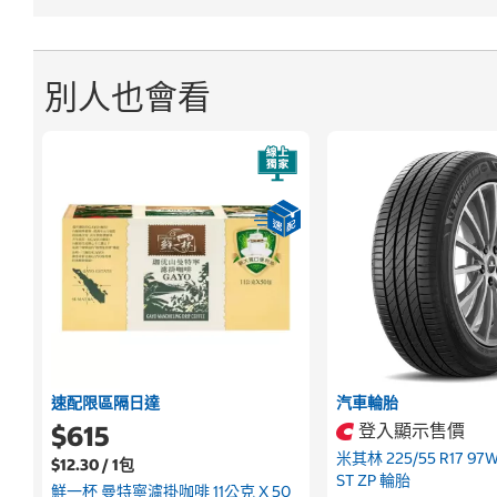
別人也會看
速配限區隔日達
汽車輪胎
$615
登入顯示售價
米其林 225/55 R17 97W 
$12.30 / 1包
ST ZP 輪胎
鮮一杯 曼特寧濾掛咖啡 11公克 X 50