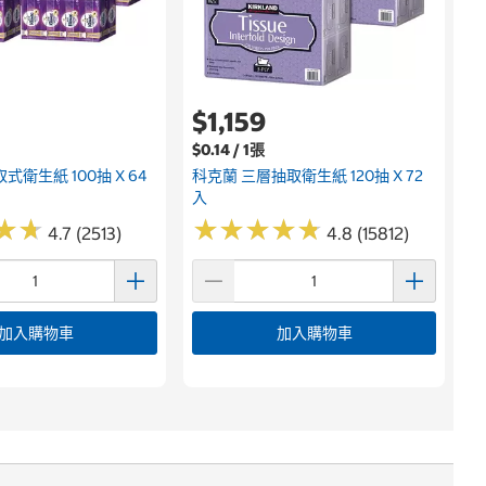
$1,159
$0.14 / 1張
式衛生紙 100抽 X 64
科克蘭 三層抽取衛生紙 120抽 X 72
入
★
★
★
★
★
★
★
★
★
★
★
★
★
★
4.7 (2513)
4.8 (15812)
加入購物車
加入購物車