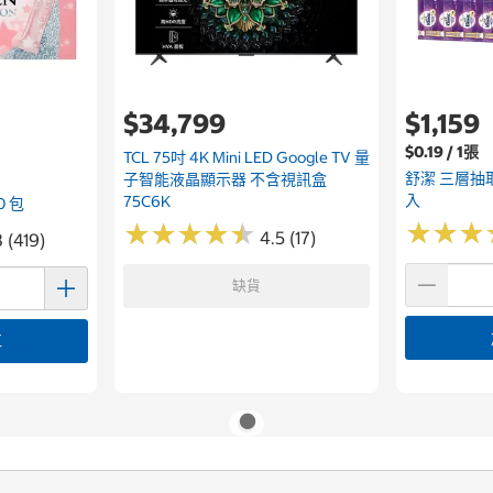
$34,799
$1,159
$0.19 / 1張
TCL 75吋 4K Mini LED Google TV 量
舒潔 三層抽取
子智能液晶顯示器 不含視訊盒
入
75C6K
0 包
★
★
★
★
★
★
★
★
★
★
★
★
★
★
★
★
4.5 (17)
 (419)
缺貨
車