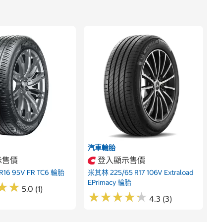
汽車輪胎
示售價
登入顯示售價
R16 95V FR TC6 輪胎
米其林 225/65 R17 106V Extraload
EPrimacy 輪胎
★
★
★
★
5.0 (1)
★
★
★
★
★
★
★
★
★
★
4.3 (3)