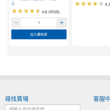
★
★
★
★
★
★
★
★
★
★
入
4.3
★
★
★
★
★
★
★
★
★
★
4.6 (1059)
加入購物車
尋找賣場
客服