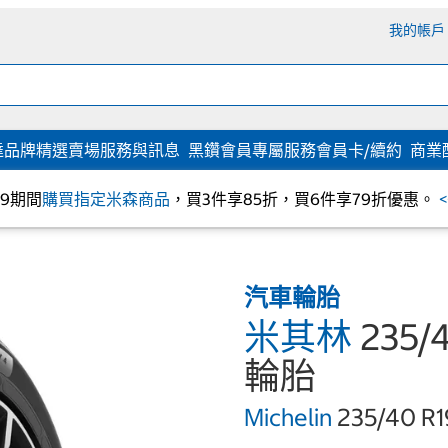
我的帳戶
達
品牌精選
賣場服務與訊息
黑鑽會員專屬服務
會員卡/續約
商業
/09期間
購買指定米森商品
，買3件享85折，買6件享79折優惠。
汽車輪胎
米其林
235/4
輪胎
Michelin
235/40 R1