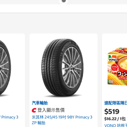
汽車輪胎
速配限區隔
登入顯示售價
$519
Primacy 3
米其林 245/45 19吋 98Y Primacy 3
$16.22 / 1包
ZP 輪胎
VONO 培根玉