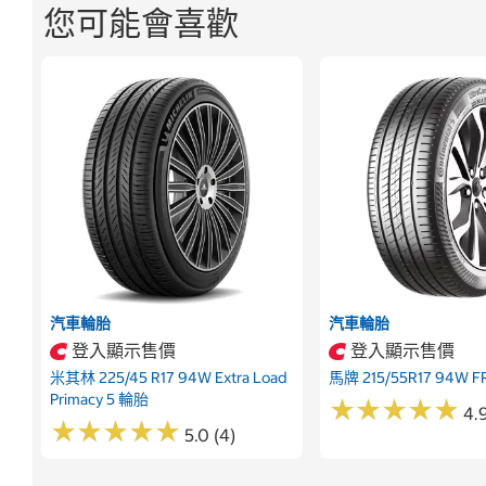
您可能會喜歡
汽車輪胎
汽車輪胎
登入顯示售價
登入顯示售價
米其林 225/45 R17 94W Extra Load
馬牌 215/55R17 94W 
Primacy 5 輪胎
★
★
★
★
★
★
★
★
★
★
4.9
★
★
★
★
★
★
★
★
★
★
5.0 (4)