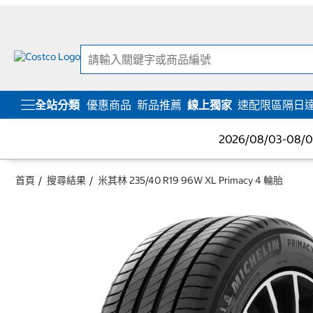
跳
跳
至
至
內
導
容
覽
選
單
全站分類
優惠商品
新品推薦
線上獨家
速配限區隔日
2026/08/03-08
首頁
搜尋結果
米其林 235/40 R19 96W XL Primacy 4 輪胎