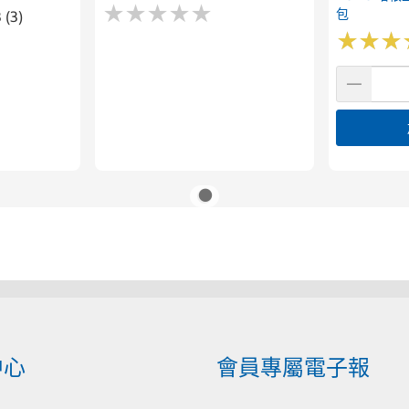
★
★
★
★
★
★
★
★
★
★
包
 (3)
★
★
★
★
★
★
中心
會員專屬電子報