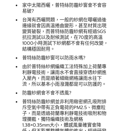
家中太陽西曬，普特絲防霾紗窗會不會容
易破?
台灣有西曬問題，一般的紗網在曝曬過後
邊緣就會因高溫捲曲變形，甚至材質出現
變質破裂，而普特絲防霾紗網有經過SGS
抗拉測試以及耐候測試，在70度的高溫
1000小時測試下紗網都不會有任何改變，
結構穩固耐用。
普特絲防霾紗窗可以防雨水嗎?
由於普特絲紗網編織工法特殊加上荷蘭專
利靜電技術，讓雨水不會直接穿透紗網進
入屋內，而是順著細緻網格讓雨水往下
流，所以基本小雨潑濺都是可以防護的。
防霾紗網會不會不透風?
普特絲防霾紗網並非利用緻密網孔吸附排
斥空氣中帶有正負電荷的PM2.5、微塵粒
子，而是透過荷蘭專利靜電技術吸附和物
理攔截，獨特編織技術及網格
1.38×0.35mm大小，體感風量確實會降
低，但不影響整體氣體的進出，經過研發