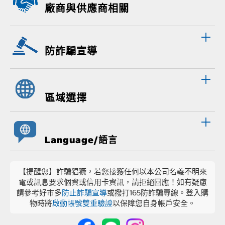
廠商與供應商相關
防詐騙宣導
區域選擇
Language/語言
【提醒您】詐騙猖獗，若您接獲任何以本公司名義不明來
電或訊息要求個資或信用卡資訊，請拒絕回應！如有疑慮
請參考好市多
防止詐騙宣導
或撥打165防詐騙專線。登入購
物時將
啟動帳號雙重驗證
以保障您自身帳戶安全。