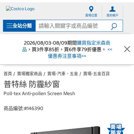
跳
跳
至
至
賣場位置
我的帳戶
內
導
容
覽
全站分類
選
單
2026/08/03-08/09期間
購買指定米森商
品
，買3件享85折，買6件享79折優惠。
<<
優惠券注意事項>>
首頁
賣場獨家商品
賣場-汽車、五金
賣場-五金百貨
普特絲 防霾紗窗
Poll-tex Anti-pollen Screen Mesh
商品編號:#
146390