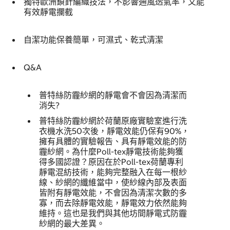
獨特歐洲鎖針編織技法，不影響通風透氣率，又能
有效靜電攔截
自潔功能保養簡單，可濕式、乾式清潔
Q&A
普特絲防霾紗網的靜電會不會因為清潔而
消失?
普特絲防霾紗網於荷蘭原廠實驗室進行洗
衣機水洗50次後，靜電效能仍保有90%，
擁有具體的實驗報告、具有靜電效能的防
霾紗網。為什麼Poll-tex靜電技術能夠獲
得多國認證？原因在於Poll-tex荷蘭專利
靜電混紡技術，能夠完整融入在每一根紗
線、紗網的纖維當中，使紗線內部及表面
皆附有靜電效能，不會因為清潔次數的多
寡，而去除靜電效能，靜電效力依然能夠
維持。這也是我們與其他坊間靜電式防霾
紗網的最大差異。