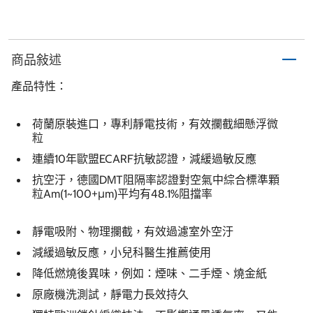
商品敍述
產品特性：
荷蘭原裝進口，專利靜電技術，有效攔截細懸浮微
粒
連續10年歐盟ECARF抗敏認證，減緩過敏反應
抗空汙，德國DMT阻隔率認證對空氣中綜合標準顆
粒Am(1~100+µm)平均有48.1%阻擋率
靜電吸附、物理攔截，有效過濾室外空汙
減緩過敏反應，小兒科醫生推薦使用
降低燃燒後異味，例如：煙味、二手煙、燒金紙
原廠機洗測試，靜電力長效持久