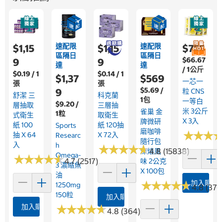
速配限
速配限
$1,15
$1,15
$755
區隔日
區隔日
$66.67
9
9
達
達
/ 1公斤
$0.19 / 1
$0.14 / 1
$1,37
$569
一芯一
張
張
$5.69 /
9
粒 CNS
舒潔 三
科克蘭
1包
一等白
$9.20 /
層抽取
三層抽
米 3公斤
雀巢 金
1粒
式衛生
取衛生
X 3入
牌微研
紙 100
紙 120抽
Sports
磨咖啡
★
★
★
★
★
★
抽 X 64
X 72入
Researc
隨行包
入
H
★
★
★
★
★
★
★
★
★
★
4.8 (15838)
深焙風
Omega-
★
★
★
★
★
★
★
★
★
★
4.7 (2517)
味 2公克
3 濃縮魚
X 100包
油
★
★
★
★
★
★
★
★
★
★
加入購物
1250mg
4.8 (376
150粒
加入購物車
加入購物車
★
★
★
★
★
★
★
★
★
★
4.8 (364)