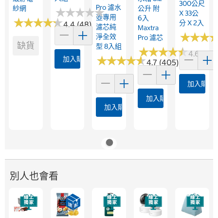
300公尺
Pro 濾水
紗網
公升 附
★
★
★
★
★
★
★
★
★
★
X 33公
壺專用
6入
★
★
★
★
★
★
★
★
★
★
分 X 2入
4.4 (48)
濾芯純
Maxtra
★
★
★
★
★
★
淨全效
Pro 濾芯
缺貨
型 8入組
★
★
★
★
★
★
★
★
★
★
4.6 (154)
★
★
★
★
★
★
★
★
★
★
加入購物車
4.7 (405)
加入購物
加入購物車
加入購物車
別人也會看