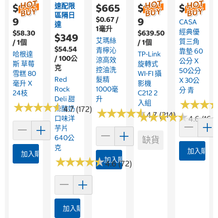
速配限
$1,68
$665
$1,59
$639
區隔日
$0.67 /
9
9
CASA
達
1毫升
經典優
$58.30
$639.50
$349
艾瑪絲
質三角
/ 1個
/ 1個
$54.54
青檸沁
靠墊 60
哈根達
TP-Link
/ 100公
涼高效
公分 X
斯 草莓
旋轉式
克
控油洗
50公分
雪糕 80
WI-FI 攝
Red
髮精
X 30公
毫升 X
影機
Rock
1000毫
分 青
24枝
C212 2
Deli 甜
升
★
★
★
★
★
★
入組
★
★
★
★
★
★
★
★
★
★
辣酸奶
4.7 (172)
★
★
★
★
★
★
★
★
★
★
★
★
4.7 (214)
★
★
★
★
★
★
★
★
口味洋
4.6 (164
芋片
640公
缺貨
克
加入購物
加入購物車
★
★
★
★
★
★
★
★
★
★
加入購物車
4.6 (72)
加入購物車