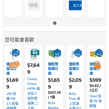
缺貨
加入購物車
您可能會喜歡
速配限
速配限
速配限
速配限
$7,64
區隔日
區隔日
區隔日
區隔日
9
達
達
達
達
Coway
$1,69
$1,65
$2,05
$599
Green
$0.82 /
9
9
9
HEPA 複
1公尺
$207.38
合型三
USii 防
Brita
Glad 佳
/ 1個
效防禦
霾 PM
Flow 桌
能 PE 保
Brita
濾網 二
2.5 高強
上型濾
鮮膜
Maxtra
入組
級靜電
水箱 8.2