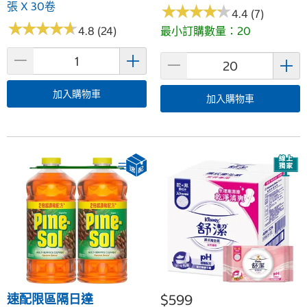
張 X 30卷
★
★
★
★
★
★
★
★
★
★
4.4 (7)
★
★
★
★
★
★
★
★
★
★
4.8 (24)
最小訂購數量：20
加入購物車
加入購物車
速配限區隔日達
$599