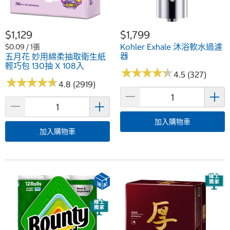
$1,129
$1,799
Kohler Exhale 沐浴軟水過濾
$0.09 / 1張
器
五月花 妙用綿柔抽取衛生紙
輕巧包 130抽 X 108入
★
★
★
★
★
★
★
★
★
★
4.5 (327)
★
★
★
★
★
★
★
★
★
★
4.8 (2919)
加入購物車
加入購物車