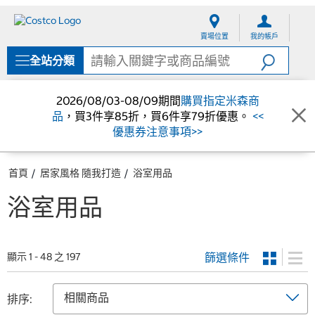
跳
跳
至
至
賣場位置
我的帳戶
內
導
容
覽
全站分類
選
單
2026/08/03-08/09期間
購買指定米森商
品
，買3件享85折，買6件享79折優惠。
<<
優惠券注意事項>>
首頁
居家風格 隨我打造
浴室用品
浴室用品
篩選條件
顯示 1 - 48 之 197
排序: