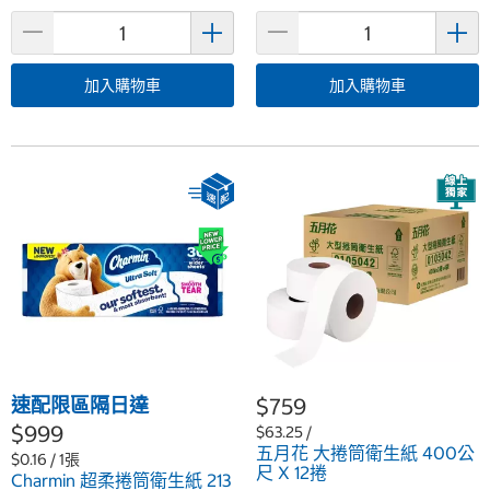
加入購物車
加入購物車
速配限區隔日達
$759
$999
$63.25 /
五月花 大捲筒衛生紙 400公
$0.16 / 1張
尺 X 12捲
Charmin 超柔捲筒衛生紙 213