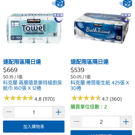
速配限區隔日達
速配限區隔日達
$669
$539
$0.35 / 1張
$0.05 / 1張
科克蘭 兩層隨意撕特級廚房
科克蘭 捲筒衛生紙 425張 X
紙巾 160張 X 12捲
30捲
★
★
★
★
★
★
★
★
★
★
★
★
★
★
★
★
★
★
★
★
4.8 (1170)
4.7 (360)
購買單位倍數：2
加入購物車