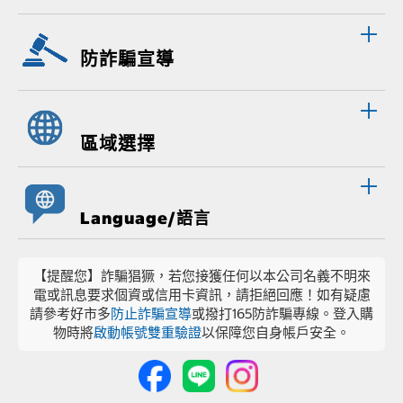
防詐騙宣導
區域選擇
Language/語言
【提醒您】詐騙猖獗，若您接獲任何以本公司名義不明來
電或訊息要求個資或信用卡資訊，請拒絕回應！如有疑慮
請參考好市多
防止詐騙宣導
或撥打165防詐騙專線。登入購
物時將
啟動帳號雙重驗證
以保障您自身帳戶安全。