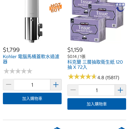
$1,799
$1,159
Kohler 電腦馬桶蓋軟水過濾
$0.14 / 1張
器
科克蘭 三層抽取衛生紙 120
抽 X 72入
★
★
★
★
★
★
★
★
★
★
★
★
★
★
★
★
★
★
★
★
4.8 (15817)
加入購物車
加入購物車