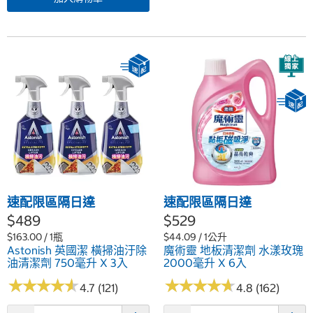
速配限區隔日達
速配限區隔日達
$489
$529
$163.00 / 1瓶
$44.09 / 1公升
Astonish 英國潔 橫掃油汙除
魔術靈 地板清潔劑 水漾玫瑰
油清潔劑 750毫升 X 3入
2000毫升 X 6入
★
★
★
★
★
★
★
★
★
★
★
★
★
★
★
★
★
★
★
★
4.7 (121)
4.8 (162)