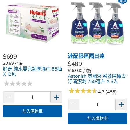
$699
速配限區隔日達
$489
$0.69 / 1張
好奇 純水嬰兒超厚濕巾 85抽
$163.00 / 1瓶
X 12包
Astonish 英國潔 瞬效除黴去
汙清潔劑 750毫升 X 3入
★
★
★
★
★
★
★
★
★
★
★
★
★
★
★
★
★
★
★
★
4.7 (455)
加入購物車
加入購物車