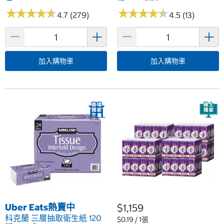
★
★
★
★
★
★
★
★
★
★
★
★
★
★
★
★
★
★
★
★
4.7 (279)
4.5 (13)
加入購物車
加入購物車
Uber Eats熱賣中
$1,159
科克蘭 三層抽取衛生紙 120
$0.19 / 1張