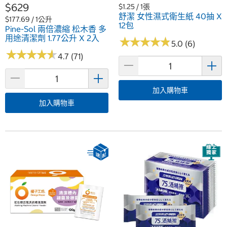
$629
$1.25 / 1張
舒潔 女性濕式衛生紙 40抽 X
$177.69 / 1公升
12包
Pine-Sol 兩倍濃縮 松木香 多
用途清潔劑 1.77公升 X 2入
★
★
★
★
★
★
★
★
★
★
5.0 (6)
★
★
★
★
★
★
★
★
★
★
4.7 (71)
加入購物車
加入購物車