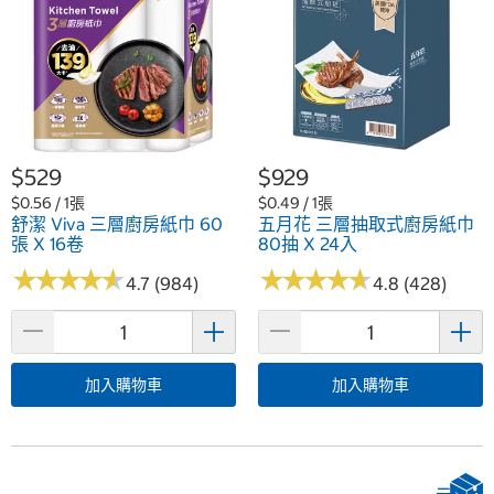
$529
$929
$0.56 / 1張
$0.49 / 1張
舒潔 Viva 三層廚房紙巾 60
五月花 三層抽取式廚房紙巾
張 X 16卷
80抽 X 24入
★
★
★
★
★
★
★
★
★
★
★
★
★
★
★
★
★
★
★
★
4.7 (984)
4.8 (428)
加入購物車
加入購物車