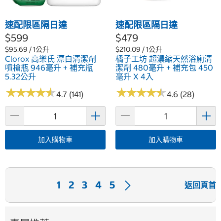
速配限區隔日達
速配限區隔日達
$599
$479
$95.69 / 1公升
$210.09 / 1公升
Clorox 高樂氏 漂白清潔劑
橘子工坊 超濃縮天然浴廁清
噴槍瓶 946毫升 + 補充瓶
潔劑 480毫升 + 補充包 450
5.32公升
毫升 X 4入
★
★
★
★
★
★
★
★
★
★
★
★
★
★
★
★
★
★
★
★
4.7 (141)
4.6 (28)
加入購物車
加入購物車
下
1
2
3
4
5
返回頁首
一
頁