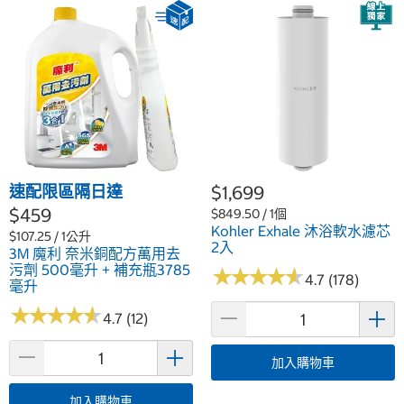
速配限區隔日達
$1,699
$459
$849.50 / 1個
Kohler Exhale 沐浴軟水濾芯
$107.25 / 1公升
2入
3M 魔利 奈米銅配方萬用去
污劑 500毫升 + 補充瓶3785
★
★
★
★
★
★
★
★
★
★
4.7 (178)
毫升
★
★
★
★
★
★
★
★
★
★
4.7 (12)
加入購物車
加入購物車