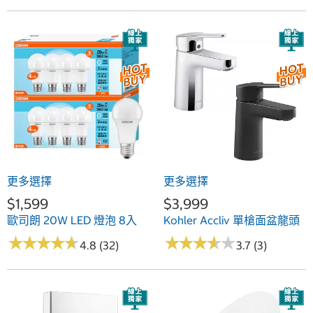
更多選擇
更多選擇
$1,599
$3,999
歐司朗 20W LED 燈泡 8入
Kohler Accliv 單槍面盆龍頭
★
★
★
★
★
★
★
★
★
★
★
★
★
★
★
★
★
★
★
★
4.8 (32)
3.7 (3)