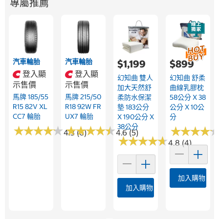
專屬推薦
汽車輪胎
汽車輪胎
$1,199
$899
登入顯
登入顯
幻知曲 雙人
幻知曲 舒柔
示售價
示售價
加大天然舒
曲線乳膠枕
馬牌 185/55
馬牌 215/50
柔防水保潔
58公分 X 38
R15 82V XL
R18 92W FR
墊 183公分
公分 X 10公
CC7 輪胎
UX7 輪胎
X 190公分 X
分
38公分
★
★
★
★
★
★
★
★
★
★
★
★
★
★
★
★
★
★
★
★
★
★
★
★
★
★
★
★
4.3 (6)
4.6 (5)
★
★
★
★
★
★
★
★
★
★
4.8 (4)
加入購物車
加入購物車