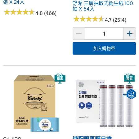
張 X 24入
舒潔 三層抽取式衛生紙 100
抽 X 64入
★
★
★
★
★
★
★
★
★
★
4.8 (466)
★
★
★
★
★
★
★
★
★
★
4.7 (2514)
加入購物車