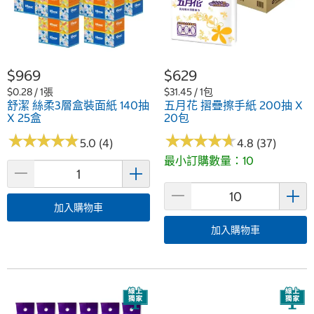
$969
$629
$0.28 / 1張
$31.45 / 1包
舒潔 絲柔3層盒裝面紙 140抽
五月花 摺疊擦手紙 200抽 X
X 25盒
20包
★
★
★
★
★
★
★
★
★
★
★
★
★
★
★
★
★
★
★
★
5.0 (4)
4.8 (37)
最小訂購數量：10
加入購物車
加入購物車