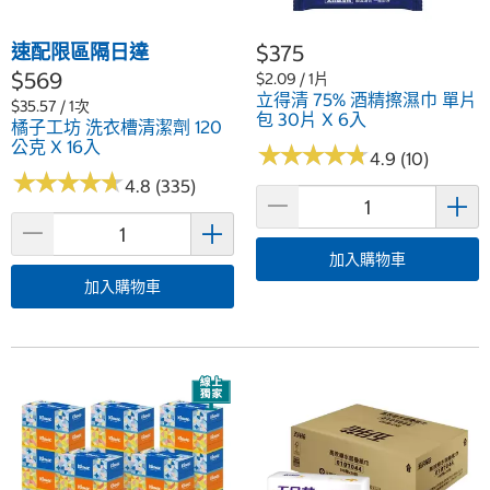
速配限區隔日達
$375
$569
$2.09 / 1片
立得清 75% 酒精擦濕巾 單片
$35.57 / 1次
包 30片 X 6入
橘子工坊 洗衣槽清潔劑 120
公克 X 16入
★
★
★
★
★
★
★
★
★
★
4.9 (10)
★
★
★
★
★
★
★
★
★
★
4.8 (335)
加入購物車
加入購物車