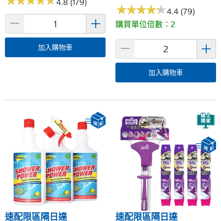
★
★
★
★
★
★
★
★
★
★
4.8 (179)
★
★
★
★
★
★
★
★
★
★
4.4 (79)
購買單位倍數：2
加入購物車
加入購物車
速配限區隔日達
速配限區隔日達