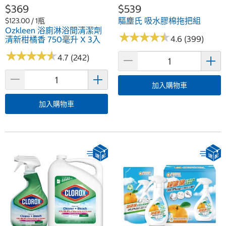
$369
$539
驅塵氏 吸水膠棉拖把組
$123.00 / 1瓶
Ozkleen 浴廁淋浴間清潔劑
★
★
★
★
★
★
★
★
★
★
4.6 (399)
清新柑橘香 750毫升 X 3入
★
★
★
★
★
★
★
★
★
★
4.7 (242)
加入購物車
加入購物車