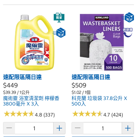
速配限區隔日達
速配限區隔日達
$449
$509
$39.39 / 1公升
$1.02 / 1個
魔術靈 浴室清潔劑 檸檬香
科克蘭 垃圾袋 37.8公升 X
3800毫升 X 3入
500入
★
★
★
★
★
★
★
★
★
★
★
★
★
★
★
★
★
★
★
★
4.8 (337)
4.7 (424)