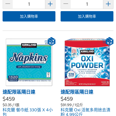
加入購物車
加入購物車
速配限區隔日達
速配限區隔日達
$459
$459
$0.35 / 1張
$91.99 / 1公斤
科克蘭 餐巾紙 330張 X 4小
科克蘭 Oxi 活氧多用途去漬
包
粉 4.99公斤