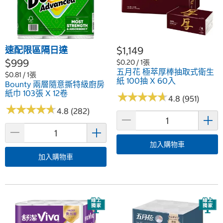
速配限區隔日達
$1,149
$999
$0.20 / 1張
五月花 極萃厚棒抽取式衛生
$0.81 / 1張
紙 100抽 X 60入
Bounty 兩層隨意撕特級廚房
紙巾 103張 X 12卷
★
★
★
★
★
★
★
★
★
★
4.8 (951)
★
★
★
★
★
★
★
★
★
★
4.8 (282)
加入購物車
加入購物車