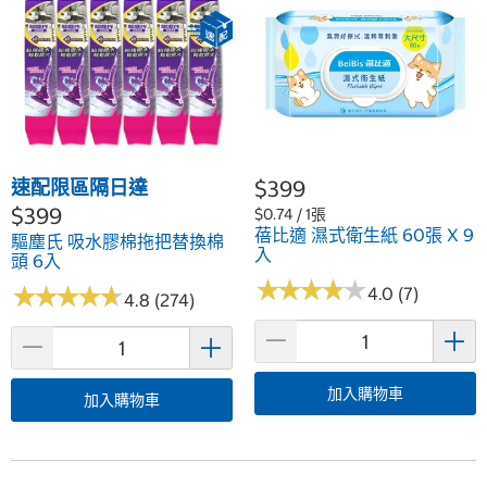
速配限區隔日達
$399
$399
$0.74 / 1張
蓓比適 濕式衛生紙 60張 X 9
驅塵氏 吸水膠棉拖把替換棉
入
頭 6入
★
★
★
★
★
★
★
★
★
★
★
★
★
★
★
★
★
★
★
★
4.0 (7)
4.8 (274)
加入購物車
加入購物車