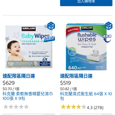
加入購物車
速配限區隔日達
速配限區隔日達
$629
$519
$0.70 / 1張
$0.82 / 1張
科克蘭 柔軟無香精嬰兒濕巾
科克蘭濕式衛生紙 64張 X 10
100張 X 9包
包
★
★
★
★
★
★
★
★
★
★
★
★
★
★
★
★
★
★
★
★
4.3 (278)