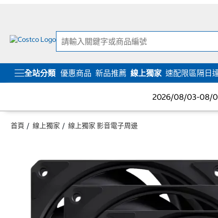
跳
跳
至
至
內
導
容
覽
選
單
全站分類
優惠商品
新品推薦
線上獨家
速配限區隔日
2026/08/03-08
首頁
線上獨家
線上獨家 影音電子周邊