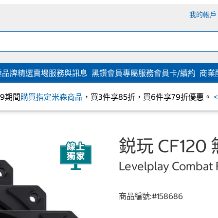
我的帳戶
達
品牌精選
賣場服務與訊息
黑鑽會員專屬服務
會員卡/續約
商業
/09期間
購買指定米森商品
，買3件享85折，買6件享79折優惠。
鋭玩 CF120
Levelplay Combat 
商品編號:#
158686