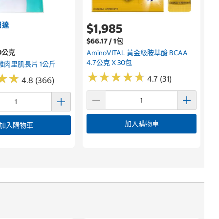
日達
$1,985
$66.17 / 1包
00公克
AminoVITAL 黃金級胺基酸 BCAA
4.7公克 X 30包
時 雞肉里肌長片 1公斤
★
★
★
★
★
★
★
★
★
★
★
★
★
★
4.7 (31)
4.8 (366)
加入購物車
加入購物車