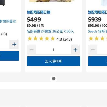
速配限區隔日達
速配限區隔
$499
$939
字對開除菌冰
$9.98 / 1包
$93.90 / 1
名廚美饌 24臻穀 36公克 X 50入
Seeds 惜
 (13)
★
★
★
★
★
★
★
★
★
★
★
★
★
★
★
★
4.8 (243)
車
加入購物車