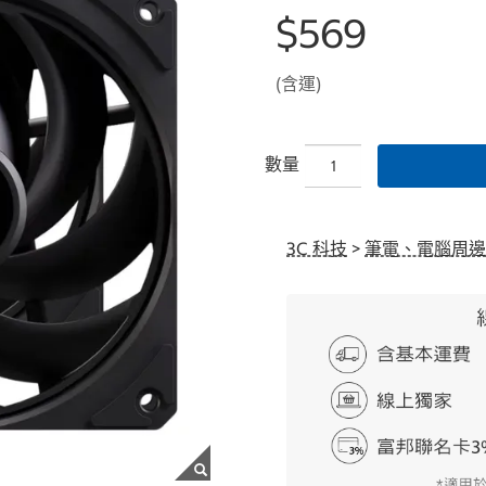
$569
(含運)
數量
3C 科技
>
筆電、電腦周邊