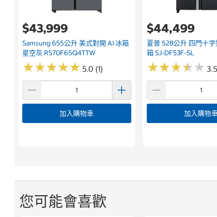
$43,999
$44,499
Samsung 655公升 美式對開 AI 冰箱
夏普 528公升 四門十
星空灰 RS70F65Q4TTW
箱 SJ-DF53F-SL
★
★
★
★
★
★
★
★
★
★
★
★
★
★
★
★
★
★
★
★
5.0 (1)
3.5
加入購物車
加入購物
您可能會喜歡