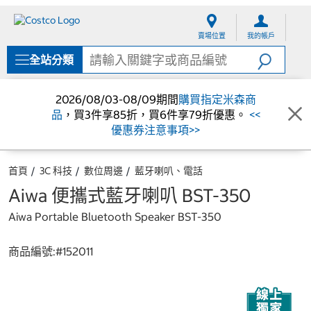
跳
跳
至
至
賣場位置
我的帳戶
內
導
容
覽
全站分類
選
單
2026/08/03-08/09期間
購買指定米森商
品
，買3件享85折，買6件享79折優惠。
<<
優惠券注意事項>>
首頁
3C 科技
數位周邊
藍牙喇叭、電話
Aiwa 便攜式藍牙喇叭 BST-350
Aiwa Portable Bluetooth Speaker BST-350
商品編號:#
152011