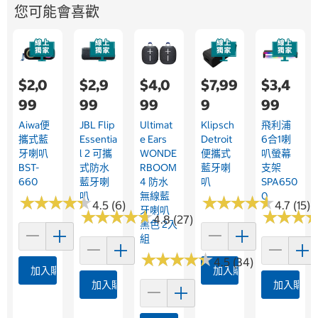
您可能會喜歡
$2,0
$2,9
$4,0
$7,99
$3,4
99
99
99
9
99
Aiwa便
JBL Flip
Ultimat
Klipsch
飛利浦
攜式藍
Essentia
E Ears
Detroit
6合1喇
牙喇叭
L 2 可攜
WONDE
便攜式
叭螢幕
BST-
式防水
RBOOM
藍牙喇
支架
660
藍牙喇
4 防水
叭
SPA650
叭
無線藍
0
★
★
★
★
★
★
★
★
★
★
★
★
★
★
★
★
★
★
★
★
4.5 (6)
4.7 (15)
牙喇叭
★
★
★
★
★
★
★
★
★
★
★
★
★
★
★
★
4.8 (27)
黑色 2入
組
★
★
★
★
★
★
★
★
★
★
4.5 (34)
加入購物車
加入購物車
加入購物車
加入購物