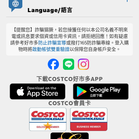
Language/語言
【提醒您】詐騙猖獗，若您接獲任何以本公司名義不明來
電或訊息要求個資或信用卡資訊，請拒絕回應！如有疑慮
請參考好市多
防止詐騙宣導
或撥打165防詐騙專線。登入購
物時將
啟動帳號雙重驗證
以保障您自身帳戶安全。
下載COSTCO好市多APP
COSTCO會員卡