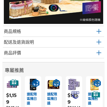
商品規格
配送及退貨說明
商品評價
專屬推薦
速配限
速配限
速配限
$1,15
$1,15
區隔日
區隔日
區隔日
9
9
達
達
達