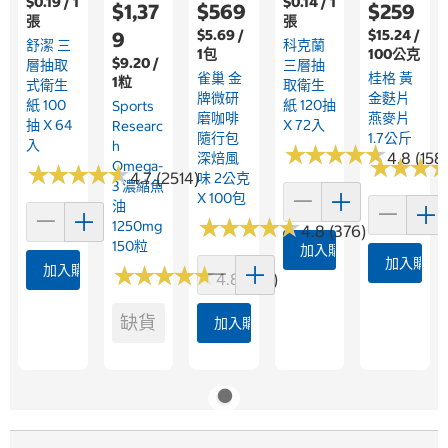
$0.19 / 1
$0.14 / 1
$1,37
$569
$259
張
張
$5.69 /
$15.24 /
9
舒潔 三
科克蘭
1包
100公克
$9.20 /
層抽取
三層抽
雀巢 金
桂格 黃
1粒
式衛生
取衛生
牌微研
金麩片
紙 100
紙 120抽
Sports
磨咖啡
燕麥片
抽 X 64
X 72入
Researc
隨行包
1.7公斤
入
H
★
★
★
★
★
★
★
★
★
★
4.8 (158
深焙風
★
★
★
★
★
★
Omega-
★
★
★
★
★
★
★
★
★
★
4.7 (2514)
味 2公克
3 濃縮魚
X 100包
油
★
★
★
★
★
★
★
★
★
★
1250mg
4.8 (376)
150粒
加入購物車
加入購物
加入購物車
★
★
★
★
★
★
★
★
★
★
4.8 (361)
缺貨
加入購物車