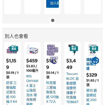
加入購物車
別人也會看
速配限
$1,15
$459
$1,15
$3,4
區隔日
$3.83 /
9
9
49
達
100毫升
$0.19 / 1
$0.14 / 1
Tescom
$329
IRIS
張
張
BLDC 自
$1.65 / 1
OHYAM
舒潔 三
科克蘭
動變壓
張
A 富士
層抽取
三層抽
摺疊修
山強氣
蔡司 鏡
式衛生
取衛生
護離子
泡水 環
面擦拭
紙 100
紙 120抽
吹風機
保無標
紙 200
抽 X 64
X 72入
TD866T
籤款
張