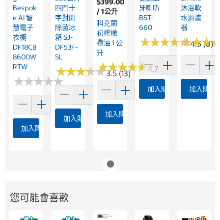
$399.00
Bespok
四門十
牙喇叭
沐浴軟
/ 1公升
E AI 智
字對開
BST-
水過濾
科克蘭
慧電子
除菌冰
660
器
初榨橄
衣櫥
箱 SJ-
★
★
★
★
★
★
★
★
★
★
★
★
★
★
★
★
欖油 1 公
4.5 (8)
DF18CB
DF53F-
升
8600W
SL
★
★
★
★
★
★
★
★
★
★
RTW
4.7 (91)
★
★
★
★
★
★
★
★
★
★
3.5 (13)
★
★
★
★
★
★
★
★
★
★
加入購物車
加入購物
加入購物車
加入購物車
加入購物車
您可能會喜歡