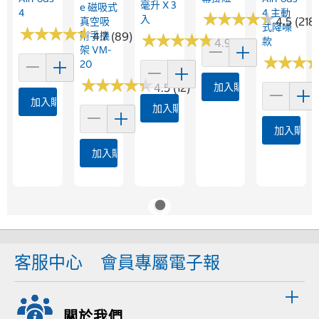
毫升 X 3
E 磁吸式
4
4 主動
★
★
★
★
★
★
★
★
★
★
入
4.5 (218)
真空吸
式降噪
★
★
★
★
★
★
★
★
★
★
附手機
4.7 (89)
★
★
★
★
★
★
★
★
★
★
款
4.9 (17)
架 VM-
★
★
★
★
★
★
20
★
★
★
★
★
★
★
★
★
★
4.5 (12)
加入購物車
加入購物車
加入購物車
加入購物
加入購物車
客服中心
會員專屬電子報
關於我們