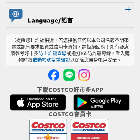
Language/語言
【提醒您】詐騙猖獗，若您接獲任何以本公司名義不明來
電或訊息要求個資或信用卡資訊，請拒絕回應！如有疑慮
請參考好市多
防止詐騙宣導
或撥打165防詐騙專線。登入購
物時將
啟動帳號雙重驗證
以保障您自身帳戶安全。
下載COSTCO好市多APP
COSTCO會員卡