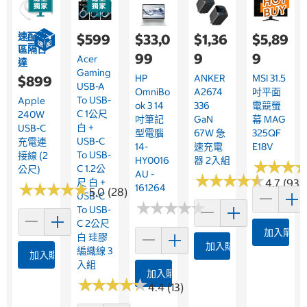
速配限
$599
$33,0
$1,36
$5,89
區隔日
99
9
9
Acer
達
Gaming
HP
ANKER
MSI 31.5
$899
USB-A
OmniBo
A2674
吋平面
To USB-
Apple
Ok 3 14
336
電競螢
C 1公尺
240W
吋筆記
GaN
幕 MAG
白 +
USB-C
型電腦
67W 急
325QF
USB-C
充電連
14-
速充電
E18V
To USB-
接線 (2
HY0016
器 2入組
★
★
★
★
★
★
C 1.2公
公尺)
AU -
★
★
★
★
★
★
★
★
★
★
尺 白 +
4.7 (93)
★
★
★
★
★
★
★
★
★
★
161264
5.0 (28)
USB-C
★
★
★
★
★
★
★
★
★
★
To USB-
C 2公尺
加入購物
白 珪膠
加入購物車
編織線 3
加入購物車
入組
加入購物車
★
★
★
★
★
★
★
★
★
★
4.4 (13)