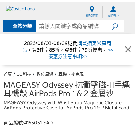
跳
跳
至
至
賣場位置
我的帳戶
內
導
容
覽
全站分類
選
單
2026/08/03-08/09期間
購買指定米森商
品
，買3件享85折，買6件享79折優惠。
<<
優惠券注意事項>>
首頁
3C 科技
數位周邊
耳機、麥克風
MAGEASY Odyssey 抗衝擊磁扣手繩
耳機殼 AirPods Pro 1 & 2 金屬沙
MAGEASY Odyssey with Wrist Strap Magnetic Closure
AirPods Protective Case for AirPods Pro 1 & 2 Metal Sand
商品編號:#
155051-SAD