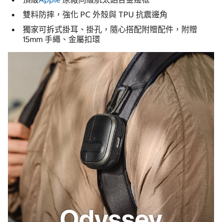
雙料防摔，強化 PC 外殼與 TPU 抗震邊角
獨家可拆式掛耳、掛孔，隨心搭配附贈配件，附贈
15mm 手繩、金屬扣環