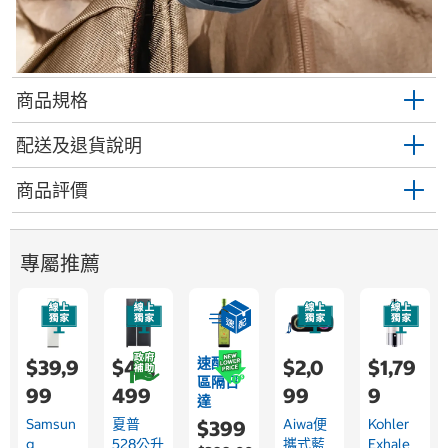
商品規格
配送及退貨說明
商品評價
專屬推薦
速配限
$39,9
$44,
$2,0
$1,79
區隔日
99
499
99
9
達
Samsun
夏普
Aiwa便
Kohler
$399
G
528公升
攜式藍
Exhale