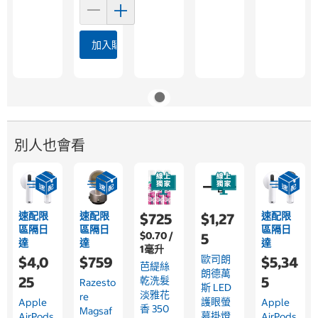
加入購物車
別人也會看
速配限
速配限
速配限
$725
$1,27
區隔日
區隔日
區隔日
$0.70 /
5
達
達
達
1毫升
歐司朗
$4,0
$759
$5,34
芭緹絲
朗德萬
25
5
乾洗髮
Razesto
斯 LED
淡雅花
Re
護眼螢
Apple
Apple
香 350
Magsaf
幕掛燈
AirPods
AirPods