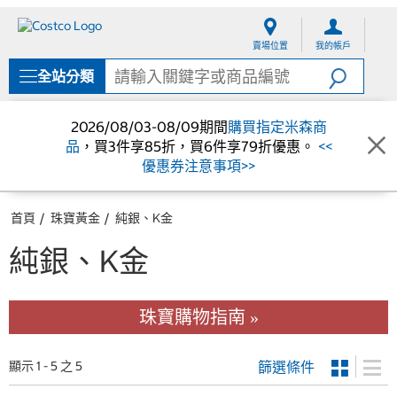
跳
跳
至
至
賣場位置
我的帳戶
內
導
容
覽
全站分類
選
單
2026/08/03-08/09期間
購買指定米森商
品
，買3件享85折，買6件享79折優惠。
<<
優惠券注意事項>>
首頁
珠寶黃金
純銀、K金
純銀、K金
珠寶購物指南 »
篩選條件
顯示 1 - 5 之 5