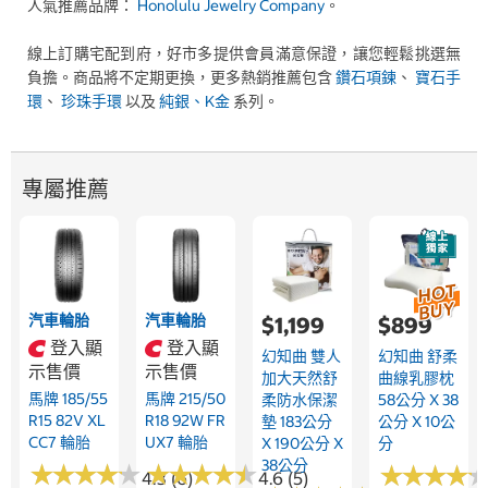
人氣推薦品牌：
Honolulu Jewelry Company
。
線上訂購宅配到府，好市多提供會員滿意保證，讓您輕鬆挑選無
負擔。商品將不定期更換，更多熱銷推薦包含
鑽石項鍊
、
寶石手
環
、
珍珠手環
以及
純銀、K金
系列。
專屬推薦
汽車輪胎
汽車輪胎
$1,199
$899
登入顯
登入顯
幻知曲 雙人
幻知曲 舒柔
示售價
示售價
加大天然舒
曲線乳膠枕
馬牌 185/55
馬牌 215/50
柔防水保潔
58公分 X 38
R15 82V XL
R18 92W FR
墊 183公分
公分 X 10公
CC7 輪胎
UX7 輪胎
X 190公分 X
分
38公分
★
★
★
★
★
★
★
★
★
★
★
★
★
★
★
★
★
★
★
★
★
★
★
★
★
★
★
★
4.3 (6)
4.6 (5)