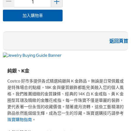
加入購物車
返回頁首
純銀、K金
Costco 好市多提供各式精選純銀與 K 金飾品。無論是日常佩戴或
是特殊場合的點綴，18K 金與優質銀飾都能完美融入您的個人風
格。我們推薦細緻的金質鍊條、經典的 14K 白 K 金戒指、黃 K 金
圈型耳環及精緻的金雕花戒指。每一件珠寶不僅是華麗的裝飾，
更代表著一份永恆的收藏價值。隨著歲月流轉，這些工藝精湛的
飾品依然能熠熠生輝，成為您一生的珍藏。珠寶選購技巧請參考
珠寶購物指南
。