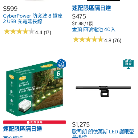
$599
速配限區隔日達
$475
CyberPower 防突波 8 插座
2 USB 充電延長線
$11.88 / 1顆
金頂 四號電池 40入
★
★
★
★
★
★
★
★
★
★
4.4 (17)
★
★
★
★
★
★
★
★
★
★
4.8 (76)
$1,275
速配限區隔日達
歐司朗 朗德萬斯 LED 護眼螢
幕掛燈