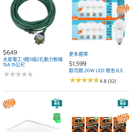
$649
更多選擇
太星電工 1開3插2孔動力軟線
$1,599
15A 15公尺
歐司朗 20W LED 燈泡 8入
★
★
★
★
★
★
★
★
★
★
★
★
★
★
★
★
★
★
★
★
4.8 (32)