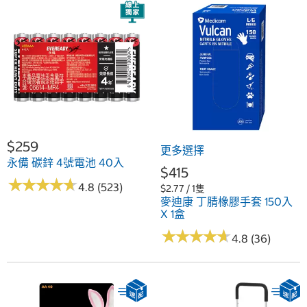
$259
更多選擇
永備 碳鋅 4號電池 40入
$415
★
★
★
★
★
★
★
★
★
★
4.8 (523)
$2.77 / 1隻
麥迪康 丁腈橡膠手套 150入
X 1盒
★
★
★
★
★
★
★
★
★
★
4.8 (36)