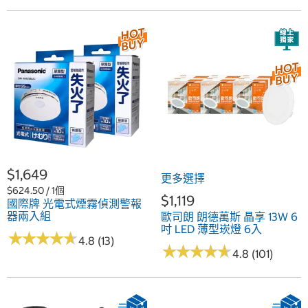
$1,649
更多選擇
$624.50 / 1個
$1,119
國際牌 光電式煙霧偵測警報
器兩入組
歐司朗 朗德萬斯 晶享 13W 6
吋 LED 薄型崁燈 6入
★
★
★
★
★
★
★
★
★
★
4.8 (13)
★
★
★
★
★
★
★
★
★
★
4.8 (101)