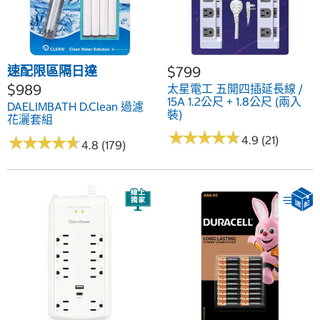
速配限區隔日達
$799
$989
太星電工 五開四插延長線 /
15A 1.2公尺 + 1.8公尺 (兩入
DAELIMBATH D.Clean 過濾
裝)
花灑套組
★
★
★
★
★
★
★
★
★
★
★
★
★
★
★
★
★
★
★
★
4.9 (21)
4.8 (179)