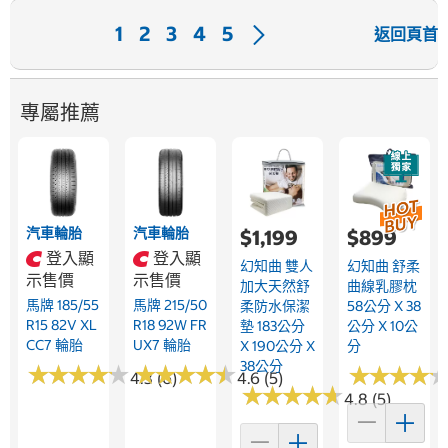
下
1
2
3
4
5
返回頁首
一
頁
專屬推薦
汽車輪胎
汽車輪胎
$1,199
$899
登入顯
登入顯
幻知曲 雙人
幻知曲 舒柔
示售價
示售價
加大天然舒
曲線乳膠枕
馬牌 185/55
馬牌 215/50
柔防水保潔
58公分 X 38
R15 82V XL
R18 92W FR
墊 183公分
公分 X 10公
CC7 輪胎
UX7 輪胎
X 190公分 X
分
38公分
★
★
★
★
★
★
★
★
★
★
★
★
★
★
★
★
★
★
★
★
★
★
★
★
★
★
★
★
4.3 (6)
4.6 (5)
★
★
★
★
★
★
★
★
★
★
4.8 (5)