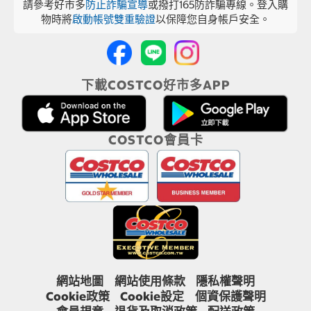
請參考好市多
防止詐騙宣導
或撥打165防詐騙專線。登入購
物時將
啟動帳號雙重驗證
以保障您自身帳戶安全。
下載COSTCO好市多APP
COSTCO會員卡
網站地圖
網站使用條款
隱私權聲明
Cookie政策
Cookie設定
個資保護聲明