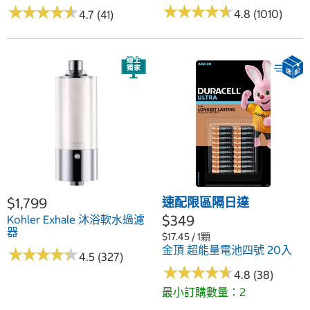
★
★
★
★
★
★
★
★
★
★
★
★
★
★
★
★
★
★
★
★
4.8 (1010)
4.7 (41)
$1,799
速配限區隔日達
$349
Kohler Exhale 沐浴軟水過濾
器
$17.45 / 1顆
金頂 超能量電池四號 20入
★
★
★
★
★
★
★
★
★
★
4.5 (327)
★
★
★
★
★
★
★
★
★
★
4.8 (38)
最小訂購數量：2