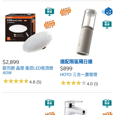
$2,899
速配限區隔日達
$899
歐司朗 晶燦 遙控LED吸頂燈
40W
HOTO 三合一露營燈
★
★
★
★
★
★
★
★
★
★
★
★
★
★
★
★
★
★
★
★
4.8 (5)
4.0 (1)