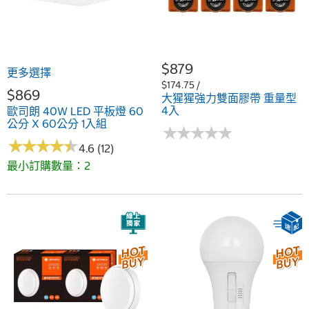
$879
更多選擇
$174.75 /
$869
大猩猩強力雙面膠帶 重量型
4入
歐司朗 40W LED 平板燈 60
公分 X 60公分 1入組
★
★
★
★
★
★
★
★
★
★
★
★
★
★
★
★
★
★
★
★
4.6 (12)
最小訂購數量：2