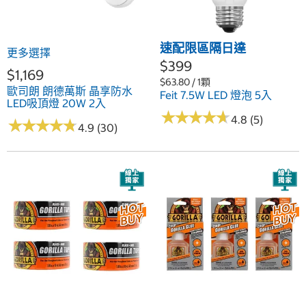
速配限區隔日達
更多選擇
$399
$1,169
$63.80 / 1顆
歐司朗 朗德萬斯 晶享防水
Feit 7.5W LED 燈泡 5入
LED吸頂燈 20W 2入
★
★
★
★
★
★
★
★
★
★
4.8 (5)
★
★
★
★
★
★
★
★
★
★
4.9 (30)