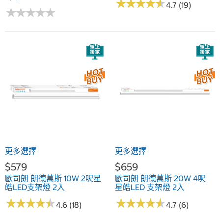
★
★
★
★
★
★
★
★
★
★
4.7 (19)
★
★
★
★
★
★
★
★
★
★
更多選擇
更多選擇
$579
$659
歐司朗 朗德萬斯 10W 2呎星
歐司朗 朗德萬斯 20W 4呎
皓LED支架燈 2入
星皓LED 支架燈 2入
★
★
★
★
★
★
★
★
★
★
★
★
★
★
★
★
★
★
★
★
4.6 (18)
4.7 (6)