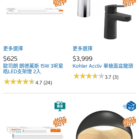
更多選擇
更多選擇
$625
$3,999
歐司朗 朗德萬斯 15W 3呎星
Kohler Accliv 單槍面盆龍頭
皓LED支架燈 2入
★
★
★
★
★
★
★
★
★
★
3.7 (3)
★
★
★
★
★
★
★
★
★
★
4.7 (24)