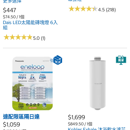
更多選擇
★
★
★
★
★
★
★
★
★
★
$447
4.5 (218)
$74.50 / 1個
Dais LED太陽能磚塊燈 6入
組
★
★
★
★
★
★
★
★
★
★
5.0 (1)
速配限區隔日達
$1,699
$1,059
$849.50 / 1個
Kohler Exhale 沐浴軟水濾芯