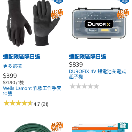
速配限區隔日達
速配限區隔日達
$839
更多選擇
DUROFIX 4V 鋰電池充電式
$399
起子機
$31.90 / 1雙
★
★
★
★
★
★
★
★
★
★
Wells Lamont 乳膠工作手套
10雙
★
★
★
★
★
★
★
★
★
★
4.7 (21)