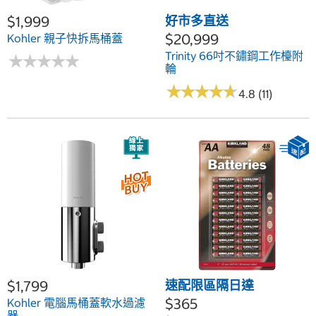
$1,999
好市多直送
$20,999
Kohler 親子快拆馬桶蓋
Trinity 66吋不鏽鋼工作檯附
★
★
★
★
★
★
★
★
★
★
輪
★
★
★
★
★
★
★
★
★
★
4.8 (11)
$1,799
速配限區隔日達
$365
Kohler 電腦馬桶蓋軟水過濾
器