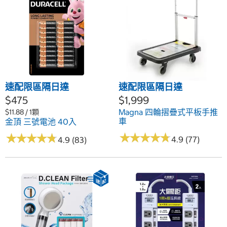
速配限區隔日達
速配限區隔日達
$475
$1,999
Magna 四輪摺疊式平板手推
$11.88 / 1顆
車
金頂 三號電池 40入
★
★
★
★
★
★
★
★
★
★
★
★
★
★
★
★
★
★
★
★
4.9 (77)
4.9 (83)