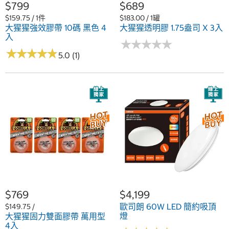
$799
$689
$159.75 / 1件
$183.00 / 1罐
大猩猩強效膠帶 10碼 黑色 4
大猩猩透明膠 1.75盎司 X 3入
入
★
★
★
★
★
★
★
★
★
★
★
★
★
★
★
★
★
★
★
★
5.0 (1)
$769
$4,199
歐司朗 60W LED 簡約吸頂
$149.75 /
燈
大猩猩固力雙面膠帶 萬用型
4入