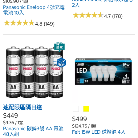
$105.90 / 1顆
2入
Panasonic Eneloop 4號充電
電池 10入
★
★
★
★
★
★
★
★
★
★
4.7 (178)
★
★
★
★
★
★
★
★
★
★
4.8 (149)
速配限區隔日達
$449
$499
$9.36 / 1顆
$124.75 / 1顆
Panasonic 碳鋅3號 AA 電池
Feit 15W LED 球燈泡 4入
48入組