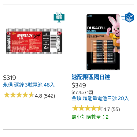
$319
速配限區隔日達
$349
永備 碳鋅 3號電池 48入
$17.45 / 1顆
★
★
★
★
★
★
★
★
★
★
4.8 (542)
金頂 超能量電池三號 20入
★
★
★
★
★
★
★
★
★
★
4.7 (55)
最小訂購數量：2