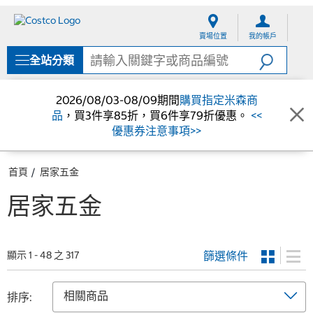
跳
跳
至
至
賣場位置
我的帳戶
內
導
容
覽
全站分類
選
單
2026/08/03-08/09期間
購買指定米森商
品
，買3件享85折，買6件享79折優惠。
<<
優惠券注意事項>>
首頁
居家五金
居家五金
篩選條件
顯示 1 - 48 之 317
排序: