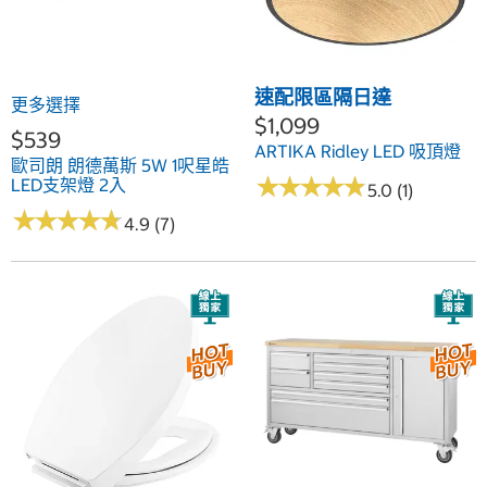
速配限區隔日達
更多選擇
$1,099
$539
ARTIKA Ridley LED 吸頂燈
歐司朗 朗德萬斯 5W 1呎星皓
★
★
★
★
★
★
★
★
★
★
LED支架燈 2入
5.0 (1)
★
★
★
★
★
★
★
★
★
★
4.9 (7)