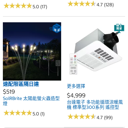
★
★
★
★
★
★
★
★
★
★
★
★
★
★
★
★
★
★
★
★
4.7 (128)
5.0 (17)
速配限區隔日達
更多選擇
$519
$4,999
SolRBrite 太陽能螢火蟲造型
台達電子 多功能循環涼暖風
燈
機 標準型300系列 遙控型
★
★
★
★
★
★
★
★
★
★
5.0 (1)
★
★
★
★
★
★
★
★
★
★
4.7 (99)