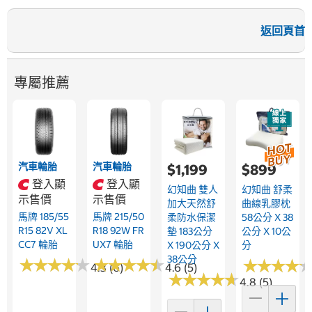
返回頁首
專屬推薦
汽車輪胎
汽車輪胎
$1,199
$899
登入顯
登入顯
幻知曲 雙人
幻知曲 舒柔
示售價
示售價
加大天然舒
曲線乳膠枕
馬牌 185/55
馬牌 215/50
柔防水保潔
58公分 X 38
R15 82V XL
R18 92W FR
墊 183公分
公分 X 10公
CC7 輪胎
UX7 輪胎
X 190公分 X
分
38公分
★
★
★
★
★
★
★
★
★
★
★
★
★
★
★
★
★
★
★
★
★
★
★
★
★
★
★
★
4.3 (6)
4.6 (5)
★
★
★
★
★
★
★
★
★
★
4.8 (5)