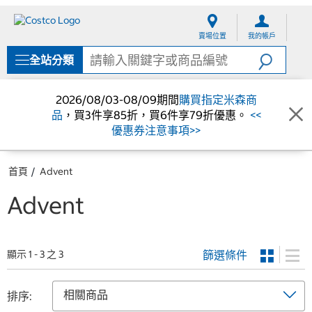
跳
跳
至
至
賣場位置
我的帳戶
內
導
容
覽
全站分類
選
單
2026/08/03-08/09期間
購買指定米森商
品
，買3件享85折，買6件享79折優惠。
<<
優惠券注意事項>>
首頁
Advent
Advent
篩選條件
顯示 1 - 3 之 3
排序: