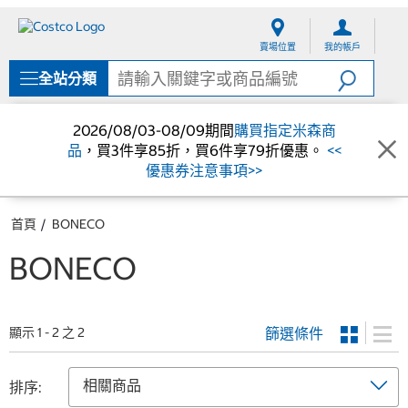
跳
跳
至
至
賣場位置
我的帳戶
內
導
容
覽
全站分類
選
單
2026/08/03-08/09期間
購買指定米森商
品
，買3件享85折，買6件享79折優惠。
<<
優惠券注意事項>>
首頁
BONECO
BONECO
篩選條件
顯示 1 - 2 之 2
排序: