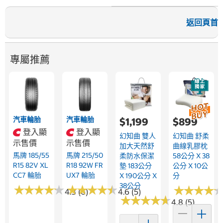
返回頁首
專屬推薦
汽車輪胎
汽車輪胎
$1,199
$899
登入顯
登入顯
幻知曲 雙人
幻知曲 舒柔
示售價
示售價
加大天然舒
曲線乳膠枕
馬牌 185/55
馬牌 215/50
柔防水保潔
58公分 X 38
R15 82V XL
R18 92W FR
墊 183公分
公分 X 10公
CC7 輪胎
UX7 輪胎
X 190公分 X
分
38公分
★
★
★
★
★
★
★
★
★
★
★
★
★
★
★
★
★
★
★
★
★
★
★
★
★
★
★
★
4.3 (6)
4.6 (5)
★
★
★
★
★
★
★
★
★
★
4.8 (5)