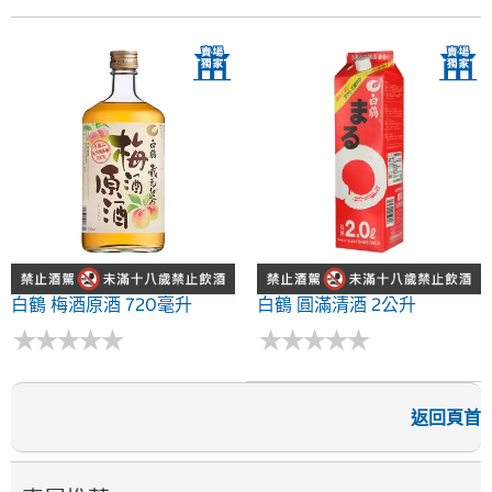
白鶴 梅酒原酒 720毫升
白鶴 圓滿清酒 2公升
★
★
★
★
★
★
★
★
★
★
★
★
★
★
★
★
★
★
★
★
返回頁首