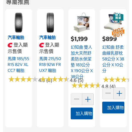
專屬推薦
汽車輪胎
汽車輪胎
$1,199
$899
登入顯
登入顯
幻知曲 雙人
幻知曲 舒柔
示售價
示售價
加大天然舒
曲線乳膠枕
馬牌 185/55
馬牌 215/50
柔防水保潔
58公分 X 38
R15 82V XL
R18 92W FR
墊 183公分
公分 X 10公
CC7 輪胎
UX7 輪胎
X 190公分 X
分
38公分
★
★
★
★
★
★
★
★
★
★
★
★
★
★
★
★
★
★
★
★
★
★
★
★
★
★
★
★
4.3 (6)
4.6 (5)
★
★
★
★
★
★
★
★
★
★
4.8 (4)
加入購物車
加入購物車