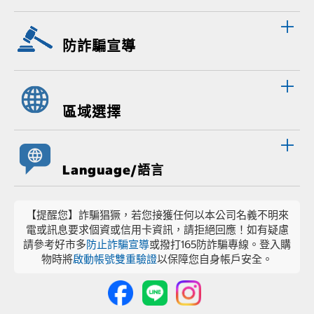
防詐騙宣導
區域選擇
Language/語言
【提醒您】詐騙猖獗，若您接獲任何以本公司名義不明來
電或訊息要求個資或信用卡資訊，請拒絕回應！如有疑慮
請參考好市多
防止詐騙宣導
或撥打165防詐騙專線。登入購
物時將
啟動帳號雙重驗證
以保障您自身帳戶安全。