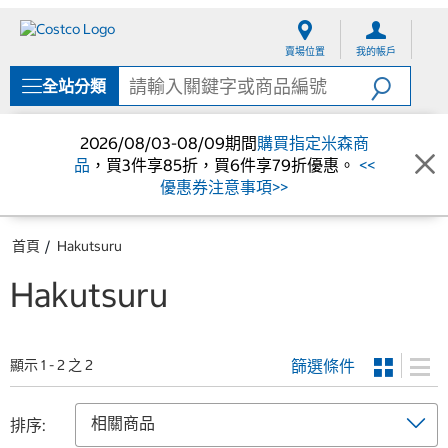
跳
跳
至
至
賣場位置
我的帳戶
內
導
容
覽
全站分類
選
單
2026/08/03-08/09期間
購買指定米森商
品
，買3件享85折，買6件享79折優惠。
<<
優惠券注意事項>>
首頁
Hakutsuru
Hakutsuru
篩選條件
顯示 1 - 2 之 2
排序: