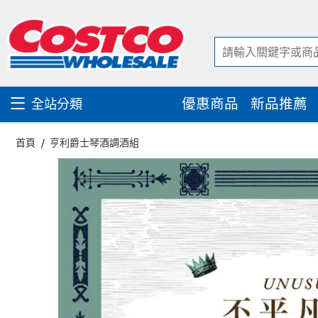
跳
跳
至
至
內
導
容
覽
選
單
優惠商品
新品推薦
全站分類
首頁
亨利爵士琴酒調酒組