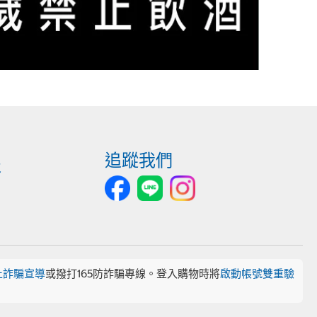
追蹤我們
報
止詐騙宣導
或撥打165防詐騙專線。登入購物時將
啟動帳號雙重驗