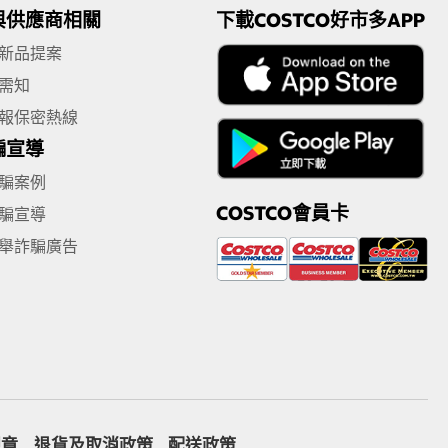
與供應商相關
下載COSTCO好市多APP
新品提案
需知
報保密熱線
騙宣導
騙案例
COSTCO會員卡
騙宣導
舉詐騙廣告
規章
退貨及取消政策
配送政策