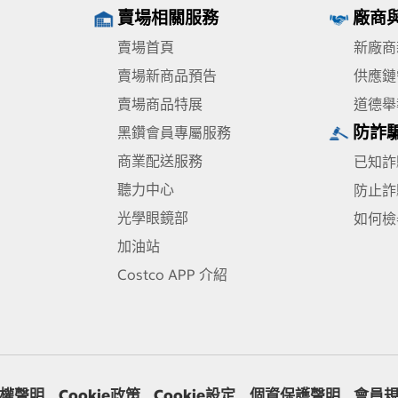
賣場相關服務
廠商
賣場首頁
新廠商
賣場新商品預告
供應鏈
賣場商品特展
道德舉
防詐
黑鑽會員專屬服務
商業配送服務
已知詐
聽力中心
防止詐
光學眼鏡部
如何檢
加油站
Costco APP 介紹
權聲明
Cookie政策
Cookie設定
個資保護聲明
會員