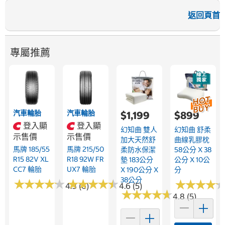
返回頁首
專屬推薦
汽車輪胎
汽車輪胎
$1,199
$899
登入顯
登入顯
幻知曲 雙人
幻知曲 舒柔
示售價
示售價
加大天然舒
曲線乳膠枕
馬牌 185/55
馬牌 215/50
柔防水保潔
58公分 X 38
R15 82V XL
R18 92W FR
墊 183公分
公分 X 10公
CC7 輪胎
UX7 輪胎
X 190公分 X
分
38公分
★
★
★
★
★
★
★
★
★
★
★
★
★
★
★
★
★
★
★
★
★
★
★
★
★
★
★
★
4.3 (6)
4.6 (5)
★
★
★
★
★
★
★
★
★
★
4.8 (5)