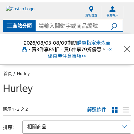
跳
跳
至
至
賣場位置
我的帳戶
內
導
容
覽
全站分類
選
單
2026/08/03-08/09期間
購買指定米森商
品
，買3件享85折，買6件享79折優惠。
<<
優惠券注意事項>>
首頁
Hurley
Hurley
篩選條件
顯示 1 - 2 之 2
排序: