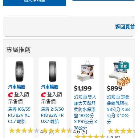
加入購物車
返回頁首
專屬推薦
汽車輪胎
汽車輪胎
$1,199
$899
登入顯
登入顯
幻知曲 雙人
幻知曲 舒柔
示售價
示售價
加大天然舒
曲線乳膠枕
馬牌 185/55
馬牌 215/50
柔防水保潔
58公分 X 38
R15 82V XL
R18 92W FR
墊 183公分
公分 X 10公
CC7 輪胎
UX7 輪胎
X 190公分 X
分
38公分
★
★
★
★
★
★
★
★
★
★
★
★
★
★
★
★
★
★
★
★
★
★
★
★
★
★
★
★
4.3 (6)
4.6 (5)
★
★
★
★
★
★
★
★
★
★