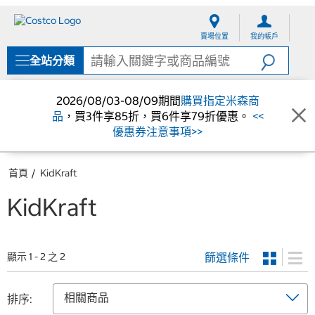
跳
跳
至
至
賣場位置
我的帳戶
內
導
容
覽
全站分類
選
單
2026/08/03-08/09期間
購買指定米森商
品
，買3件享85折，買6件享79折優惠。
<<
優惠券注意事項>>
首頁
KidKraft
KidKraft
篩選條件
顯示 1 - 2 之 2
排序: