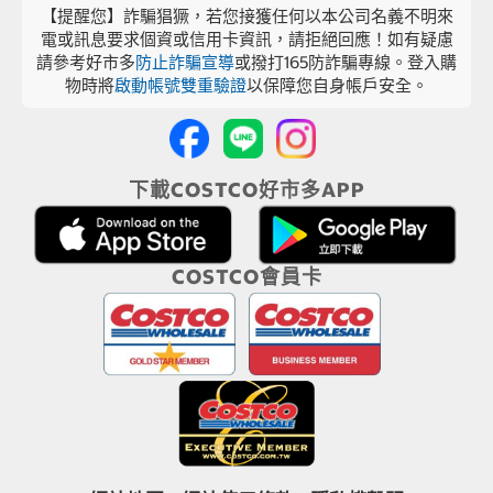
【提醒您】詐騙猖獗，若您接獲任何以本公司名義不明來
電或訊息要求個資或信用卡資訊，請拒絕回應！如有疑慮
請參考好市多
防止詐騙宣導
或撥打165防詐騙專線。登入購
物時將
啟動帳號雙重驗證
以保障您自身帳戶安全。
下載COSTCO好市多APP
COSTCO會員卡