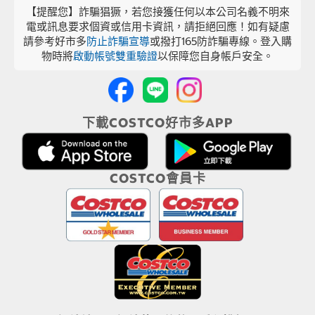
【提醒您】詐騙猖獗，若您接獲任何以本公司名義不明來
電或訊息要求個資或信用卡資訊，請拒絕回應！如有疑慮
請參考好市多
防止詐騙宣導
或撥打165防詐騙專線。登入購
物時將
啟動帳號雙重驗證
以保障您自身帳戶安全。
下載COSTCO好市多APP
COSTCO會員卡