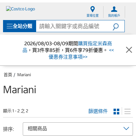
跳
跳
至
至
賣場位置
我的帳戶
內
導
容
覽
全站分類
選
單
2026/08/03-08/09期間
購買指定米森商
品
，買3件享85折，買6件享79折優惠。
<<
優惠券注意事項>>
首頁
Mariani
Mariani
篩選條件
顯示 1 - 2 之 2
排序: