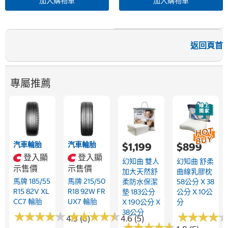
加入購物車
加入購物車
返回頁首
專屬推薦
汽車輪胎
汽車輪胎
$1,199
$899
登入顯
登入顯
幻知曲 雙人
幻知曲 舒柔
示售價
示售價
加大天然舒
曲線乳膠枕
馬牌 185/55
馬牌 215/50
柔防水保潔
58公分 X 38
R15 82V XL
R18 92W FR
墊 183公分
公分 X 10公
CC7 輪胎
UX7 輪胎
X 190公分 X
分
38公分
★
★
★
★
★
★
★
★
★
★
★
★
★
★
★
★
★
★
★
★
★
★
★
★
★
★
★
★
4.3 (6)
4.6 (5)
★
★
★
★
★
★
★
★
★
★