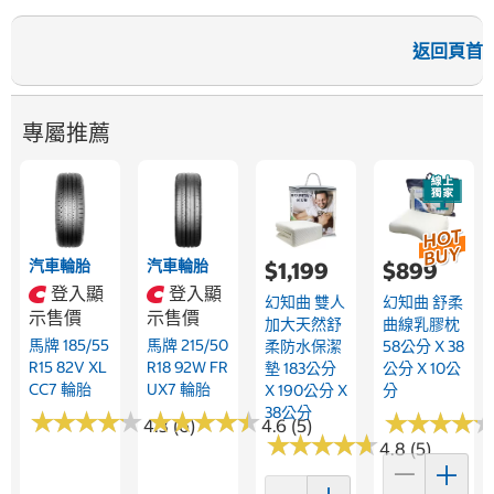
返回頁首
專屬推薦
汽車輪胎
汽車輪胎
$1,199
$899
登入顯
登入顯
幻知曲 雙人
幻知曲 舒柔
示售價
示售價
加大天然舒
曲線乳膠枕
馬牌 185/55
馬牌 215/50
柔防水保潔
58公分 X 38
R15 82V XL
R18 92W FR
墊 183公分
公分 X 10公
CC7 輪胎
UX7 輪胎
X 190公分 X
分
38公分
★
★
★
★
★
★
★
★
★
★
★
★
★
★
★
★
★
★
★
★
★
★
★
★
★
★
★
★
4.3 (6)
4.6 (5)
★
★
★
★
★
★
★
★
★
★
4.8 (5)