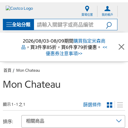
跳
跳
至
至
賣場位置
我的帳戶
內
導
容
覽
全站分類
選
單
2026/08/03-08/09期間
購買指定米森商
品
，買3件享85折，買6件享79折優惠。
<<
優惠券注意事項>>
首頁
Mon Chateau
Mon Chateau
篩選條件
顯示 1 - 1 之 1
排序: