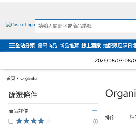
跳
跳
至
至
內
導
容
覽
選
單
全站分類
優惠商品
新品推薦
線上獨家
速配限區隔日
2026/08/03-08
首頁
Organika
Organi
篩選條件
商品評價
排序:
(1)