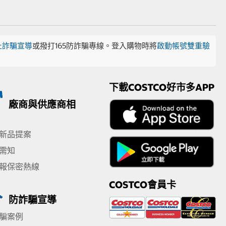
止詐騙宣導
或撥打165防詐騙專線。登入購物時將
啟動帳號雙重驗
下載COSTCO好市多APP
廠商與供應商相
新品提案
需知
報保密熱線
COSTCO會員卡
防詐騙宣導
騙案例