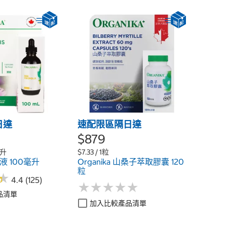
日達
速配限區隔日達
$879
毫升
$7.33 / 1粒
膠液 100毫升
Organika 山桑子萃取膠囊 120
粒
★
★
4.4 (125)
★
★
★
★
★
★
★
★
★
★
品清單
加入比較產品清單