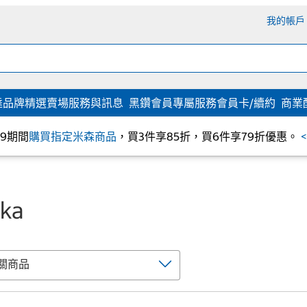
我的帳戶
達
品牌精選
賣場服務與訊息
黑鑽會員專屬服務
會員卡/續約
商業
/09期間
購買指定米森商品
，買3件享85折，買6件享79折優惠。
ka