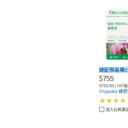
速配限區隔
$755
$755.00 / 100
Organika 蜂
★
★
★
★
★
★
★
★
加入比較產