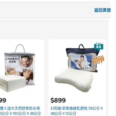
返回頁首
速
3
199
$899
 雙人加大天然舒柔防水保
幻知曲 舒柔曲線乳膠枕 58公分 X
3公分 X 190公分 X 38公分
38公分 X 10公分