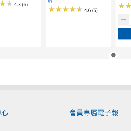
胎
★
★
★
★
4.3 (6)
★
★
★
★
★
★
★
★
★
★
★
★
4.6 (5)
中心
會員專屬電子報