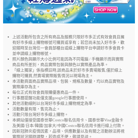
上述活動所包含之所有商品及服務只限好市多正式有效會員且擁
有好市多線上購物帳號可購買或享有；若您尚未加入好市多，歡
迎隨時至台灣任一會員部櫃台或線上購物平台申請好市多會員卡
並申請線上購物帳號。
照片顏色與顯示大小比例可能因為不同電腦 / 手機顯示而與實際
商品有所差別，商品實際包裝與顏色以實際產品為準。
「線上獨家」係指標註時,該商品未於好市多賣場販售,僅於線上
購物可購買,然賣場實際販售情況以現場為主。
本活動頁面商品實際品項、包裝、規格及數量，均以商品實物及
實際庫存為主。
每位正式有效會員限購優惠商品一件。
行事曆提醒功能僅支援google行事曆使用。
其他活動細則以台灣好市多線上購物規定為準。
活動數量有限，售完為止。
活動只限台灣好市多線上購物。
本網站僅接受國泰世華Costco聯名信用卡、國泰世華Visa金融卡
及美國/日本/韓國/加拿大/中國Costco聯名信用卡進行線上付款。
因新冠肺炎疫情因素，品項、供應數量以及有關之活動辦法將視
實際狀況隨時調整，若造成不便，敬請見諒。