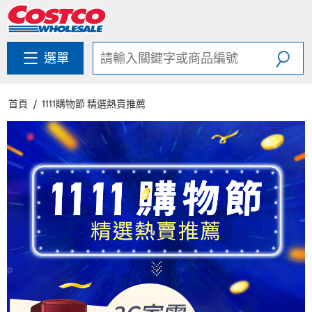
跳
跳
至
至
內
導
容
覽
選單
選
單
首頁
1111購物節 精選熱賣推薦