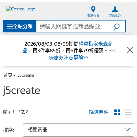
跳
跳
至
至
賣場位置
我的帳戶
內
導
容
覽
全站分類
選
單
2026/08/03-08/09期間
購買指定米森商
品
，買3件享85折，買6件享79折優惠。
<<
優惠券注意事項>>
首頁
J5create
j5create
篩選條件
顯示 1 - 2 之 2
排序: