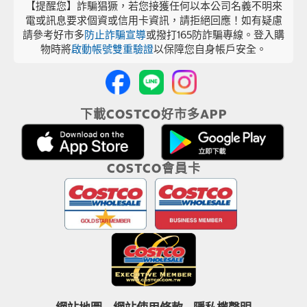
【提醒您】詐騙猖獗，若您接獲任何以本公司名義不明來
電或訊息要求個資或信用卡資訊，請拒絕回應！如有疑慮
請參考好市多
防止詐騙宣導
或撥打165防詐騙專線。登入購
物時將
啟動帳號雙重驗證
以保障您自身帳戶安全。
下載COSTCO好市多APP
COSTCO會員卡