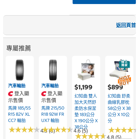
返回頁首
專屬推薦
汽車輪胎
汽車輪胎
$1,199
$899
登入顯
登入顯
幻知曲 雙人
幻知曲 舒柔
示售價
示售價
加大天然舒
曲線乳膠枕
馬牌 185/55
馬牌 215/50
柔防水保潔
58公分 X 38
R15 82V XL
R18 92W FR
墊 183公分
公分 X 10公
CC7 輪胎
UX7 輪胎
X 190公分 X
分
38公分
★
★
★
★
★
★
★
★
★
★
★
★
★
★
★
★
★
★
★
★
★
★
★
★
★
★
★
★
4.3 (6)
4.6 (5)
★
★
★
★
★
★
★
★
★
★
4.8 (5)