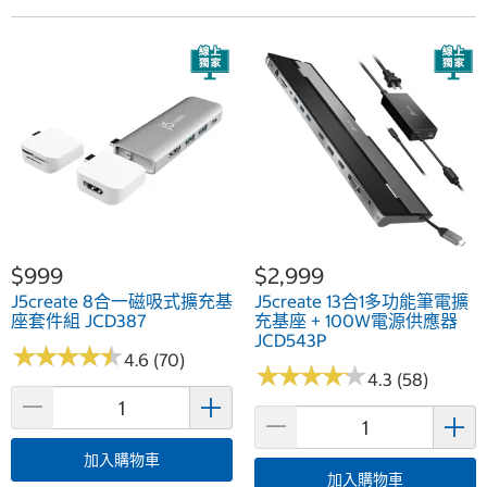
$999
$2,999
J5create 8合一磁吸式擴充基
J5create 13合1多功能筆電擴
座套件組 JCD387
充基座 + 100W電源供應器
JCD543P
★
★
★
★
★
★
★
★
★
★
4.6 (70)
★
★
★
★
★
★
★
★
★
★
4.3 (58)
加入購物車
加入購物車