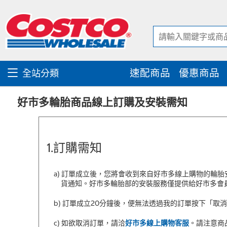
跳
跳
至
至
內
導
容
覽
選
單
速配商品
優惠商品
全站分類
好市多輪胎商品線上訂購及安裝需知
1.訂購需知
a) 訂單成立後，您將會收到來自好市多線上購物的輪
貨通知。好市多輪胎部的安裝服務僅提供給好市多會
b) 訂單成立20分鐘後，便無法透過我的訂單按下「
c) 如欲取消訂單，請洽
好市多線上購物客服
。請注意商