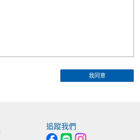
（包括但不限於當輪胎的速度等級或重量負載小於車輛原 廠出廠所
我同意
4條輪胎時，輪胎尺寸及花紋必須與現有使用的輪胎相同，新舊胎之
追蹤我們
報