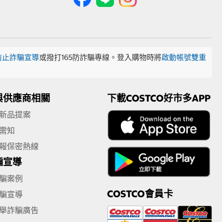
防止詐騙宣導
或撥打165防詐騙專線。登入購物時將
啟動帳號雙重
與供應商相關
下載COSTCO好市多APP
新品提案
需知
報保密熱線
騙宣導
騙案例
COSTCO會員卡
騙宣導
舉詐騙廣告