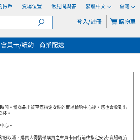
的帳戶
賣場位置
常見問與答
繁體中文
臺灣
登入/註冊
購物車
會員卡/續約
商業配送
與時間。當商品出貨至您指定安裝的賣場輪胎中心後，您也會收到出
安裝。
胎中心。
客服取消，購買人得攜帶購買之會員卡自行前往指定安裝-賣場輪胎