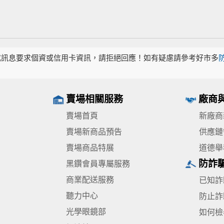
或訊息要求個資或信用卡資訊，請拒絕回應！如有疑慮請參考好市多
賣場相關服務
廠商
賣場首頁
新廠商
賣場新商品預告
供應鏈
賣場商品特展
道德舉
防詐
黑鑽會員專屬服務
商業配送服務
已知詐
聽力中心
防止詐
光學眼鏡部
如何檢