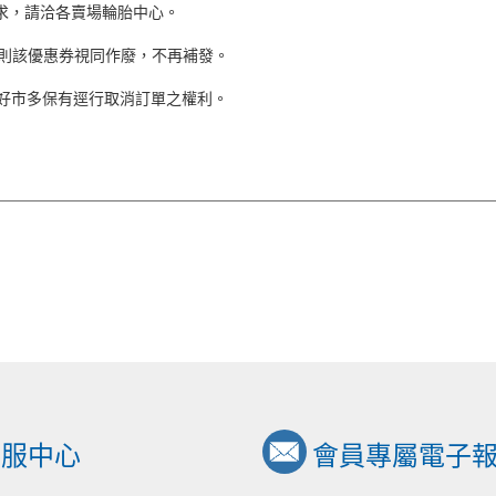
求，請洽各賣場輪胎中心。
，則該優惠券視同作廢，不再補發。
，好市多保有逕行取消訂單之權利。
安裝的特定車輛，且好市多有權進行安全性評估，對於不符車輛規格之輪胎
地及生產年份。
在替換及安裝輪胎時以整組(4顆輪胎)替換的方式進行。當您一次購買少於
非一次整組購買，新胎將會被安裝在後輪。
上購物客服
客服中心
會員專屬電子