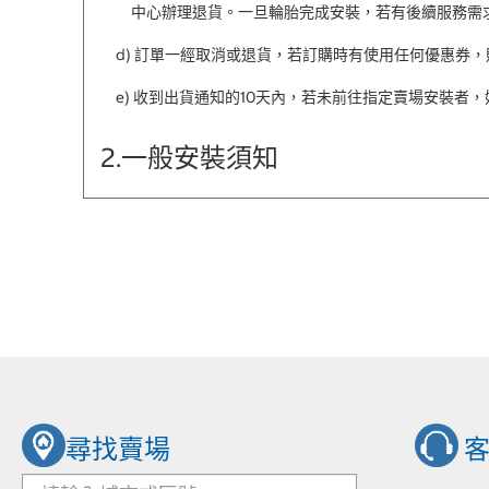
中心辦理退貨。一旦輪胎完成安裝，若有後續服務需
d) 訂單一經取消或退貨，若訂購時有使用任何優惠券
e) 收到出貨通知的10天內，若未前往指定賣場安裝者
2.一般安裝須知
a) 好市多的輪胎安裝服務只限於經原汽車製造商許可
配置的輪胎規格時），好市多將拒絕安裝。
b) 線上販售之輪胎為隨機出貨，恕無法指定輪胎之產
c) 我們建議四輪傳動系統及全時四輪傳動系統的車輛
間的圓周尺寸差異必須少於1又1/2英吋。若購買時
d) 前點說明不適用於前後輪尺寸不同的車輛。
※若對以上須知有需要進一步的了解，請聯絡
好市多線
尋找賣場