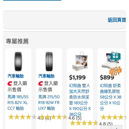
返回頁首
專屬推薦
汽車輪胎
汽車輪胎
$1,199
$899
登入顯
登入顯
幻知曲 雙人
幻知曲 舒柔
示售價
示售價
加大天然舒
曲線乳膠枕
馬牌 185/55
馬牌 215/50
柔防水保潔
58公分 X 38
R15 82V XL
R18 92W FR
墊 183公分
公分 X 10公
CC7 輪胎
UX7 輪胎
X 190公分 X
分
38公分
★
★
★
★
★
★
★
★
★
★
★
★
★
★
★
★
★
★
★
★
★
★
★
★
★
★
★
★
4.3 (6)
4.6 (5)
★
★
★
★
★
★
★
★
★
★
4.8 (5)