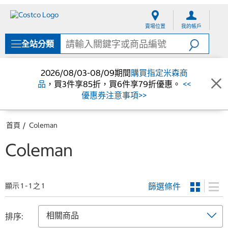
跳
跳
至
至
賣場位置
我的帳戶
內
導
容
覽
全站分類
選
單
2026/08/03-08/09期間
購買指定米森商
品
，買3件享85折，買6件享79折優惠。
<<
優惠券注意事項>>
首頁
Coleman
Coleman
篩選條件
顯示 1 - 1 之 1
排序: