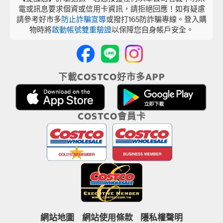
電或訊息要求個資或信用卡資訊，請拒絕回應！如有疑慮
請參考好市多
防止詐騙宣導
或撥打165防詐騙專線。登入購
物時將
啟動帳號雙重驗證
以保障您自身帳戶安全。
下載COSTCO好市多APP
COSTCO會員卡
網站地圖
網站使用條款
隱私權聲明