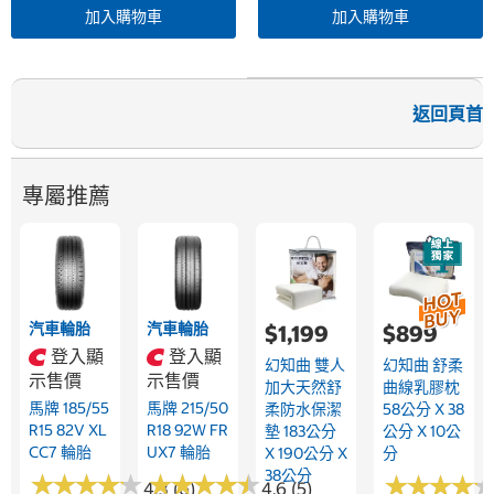
加入購物車
加入購物車
返回頁首
專屬推薦
汽車輪胎
汽車輪胎
$1,199
$899
登入顯
登入顯
幻知曲 雙人
幻知曲 舒柔
示售價
示售價
加大天然舒
曲線乳膠枕
馬牌 185/55
馬牌 215/50
柔防水保潔
58公分 X 38
R15 82V XL
R18 92W FR
墊 183公分
公分 X 10公
CC7 輪胎
UX7 輪胎
X 190公分 X
分
38公分
★
★
★
★
★
★
★
★
★
★
★
★
★
★
★
★
★
★
★
★
★
★
★
★
★
★
★
★
4.3 (6)
4.6 (5)