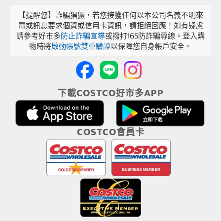
【提醒您】詐騙猖獗，若您接獲任何以本公司名義不明來
電或訊息要求個資或信用卡資訊，請拒絕回應！如有疑慮
請參考好市多
防止詐騙宣導
或撥打165防詐騙專線。登入購
物時將
啟動帳號雙重驗證
以保障您自身帳戶安全。
下載COSTCO好市多APP
COSTCO會員卡