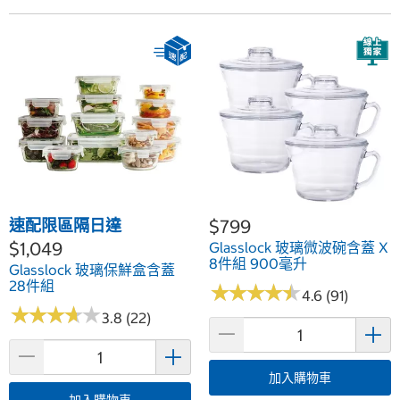
速配限區隔日達
$799
$1,049
Glasslock 玻璃微波碗含蓋 X
8件組 900毫升
Glasslock 玻璃保鮮盒含蓋
28件組
★
★
★
★
★
★
★
★
★
★
4.6 (91)
★
★
★
★
★
★
★
★
★
★
3.8 (22)
加入購物車