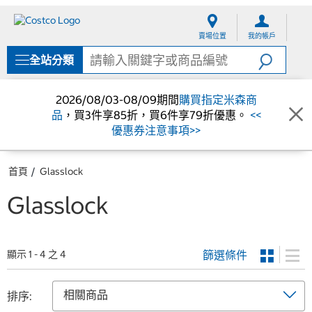
跳
跳
至
至
賣場位置
我的帳戶
內
導
容
覽
全站分類
選
單
2026/08/03-08/09期間
購買指定米森商
品
，買3件享85折，買6件享79折優惠。
<<
優惠券注意事項>>
首頁
Glasslock
Glasslock
篩選條件
顯示 1 - 4 之 4
排序: