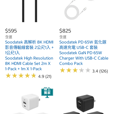
$595
$825
含運
含運
Soodatek 高解析 8K HDMI
Soodatek PD 65W 氮化鎵
影音傳輸線套裝 2公尺1入 +
高速充電 USB-C 套裝
1公尺1入
Soodatek GaN PD 65W
Soodatek High Resolution
Charger With USB-C Cable
8K HDMI Cable Set 2m X
Combo Pack
1-Pack + 1m X 1-Pack
★
★
★
★
★
★
★
★
★
★
3.4 (126)
★
★
★
★
★
★
★
★
★
★
4.9 (21)