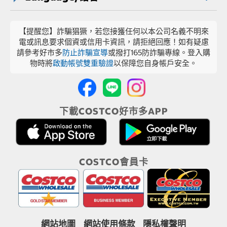
【提醒您】詐騙猖獗，若您接獲任何以本公司名義不明來
電或訊息要求個資或信用卡資訊，請拒絕回應！如有疑慮
請參考好市多
防止詐騙宣導
或撥打165防詐騙專線。登入購
物時將
啟動帳號雙重驗證
以保障您自身帳戶安全。
下載COSTCO好市多APP
COSTCO會員卡
網站地圖
網站使用條款
隱私權聲明