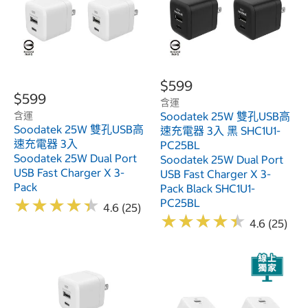
$599
$599
含運
含運
Soodatek 25W 雙孔USB高
Soodatek 25W 雙孔USB高
速充電器 3入 黑 SHC1U1-
速充電器 3入
PC25BL
Soodatek 25W Dual Port
Soodatek 25W Dual Port
USB Fast Charger X 3-
USB Fast Charger X 3-
Pack
Pack Black SHC1U1-
★
★
★
★
★
★
★
★
★
★
PC25BL
4.6 (25)
★
★
★
★
★
★
★
★
★
★
4.6 (25)