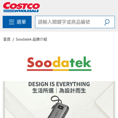
跳
跳
至
至
內
導
容
覽
選單
選
單
首頁
Soodatek 品牌介紹