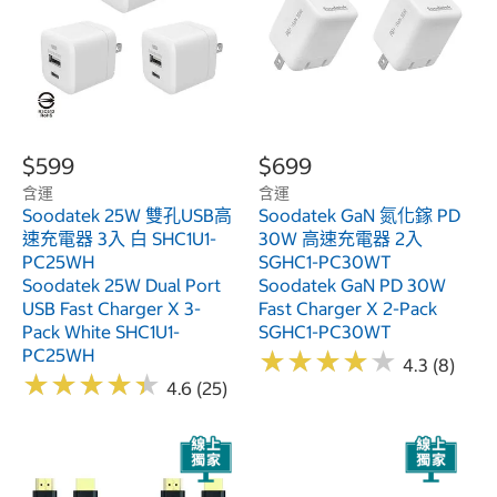
$599
$699
含運
含運
Soodatek 25W 雙孔USB高
Soodatek GaN 氮化鎵 PD
速充電器 3入 白 SHC1U1-
30W 高速充電器 2入
PC25WH
SGHC1-PC30WT
Soodatek 25W Dual Port
Soodatek GaN PD 30W
USB Fast Charger X 3-
Fast Charger X 2-Pack
Pack White SHC1U1-
SGHC1-PC30WT
PC25WH
★
★
★
★
★
★
★
★
★
★
4.3 (8)
★
★
★
★
★
★
★
★
★
★
4.6 (25)